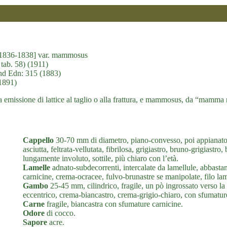
) [1836-1838] var. mammosus
tab. 58) (1911)
nd Edn: 315 (1883)
(1891)
tipica emissione di lattice al taglio o alla frattura, e mammosus, da “m
Cappello
30-70 mm di diametro, piano-convesso, poi appianato, 
asciutta, feltrata-vellutata, fibrilosa, grigiastro, bruno-grigiast
lungamente involuto, sottile, più chiaro con l’età.
Lamelle
adnato-subdecorrenti, intercalate da lamellule, abbastanz
carnicine, crema-ocracee, fulvo-brunastre se manipolate, filo lam
Gambo
25-45 mm, cilindrico, fragile, un pò ingrossato verso la 
eccentrico, crema-biancastro, crema-grigio-chiaro, con sfumatur
Carne
fragile, biancastra con sfumature carnicine.
Odore
di cocco.
Sapore
acre.