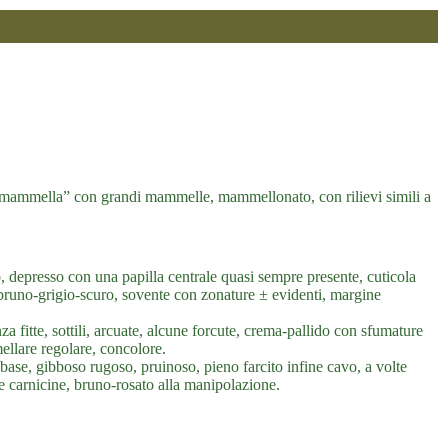
amma mammella” con grandi mammelle, mammellonato, con rilievi simili a
depresso con una papilla centrale quasi sempre presente, cuticola
ro, bruno-grigio-scuro, sovente con zonature ± evidenti, margine
a fitte, sottili, arcuate, alcune forcute, crema-pallido con sfumature
ellare regolare, concolore.
base, gibboso rugoso, pruinoso, pieno farcito infine cavo, a volte
e carnicine, bruno-rosato alla manipolazione.