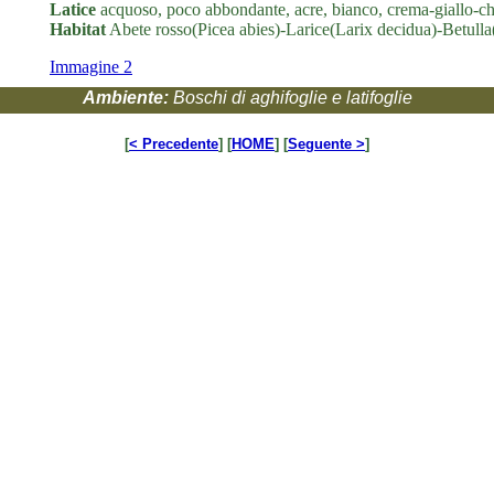
Latice
acquoso, poco abbondante, acre, bianco, crema-giallo-chia
Habitat
Abete rosso(Picea abies)-Larice(Larix decidua)-Betulla
Immagine 2
Ambiente:
Boschi di aghifoglie e latifoglie
[
< Precedente
] [
HOME
] [
Seguente >
]