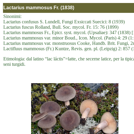
Lactarius mammosus Fr. (1838)
Sinonimi:
Lactarius confusus S. Lundell, Fungi Exsiccati Suecici: 8 (1939)
Lactarius fuscus Rolland, Bull. Soc. mycol. Fr. 15: 76 (1899)
Lactarius mammosus Fr., Epicr. syst. mycol. (Upsaliae): 347 (1838
Lactarius mammosus var. minor Boud., Icon. Mycol. (Paris) 4: 29 (1: 
Lactarius mammosus var. monstruosus Cooke, Handb. Brit. Fungi, 2
Lactifluus mammosus (Fr.) Kuntze, Revis. gen. pl. (Leipzig) 2: 857 
Etimologia: dal latino “lac láctis”=latte, che secerne latice, per la 
seni turgidi.