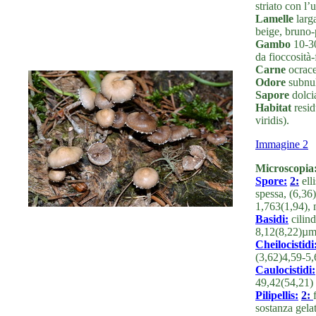
striato con l’
Lamelle
larga
beige, bruno-p
Gambo
10-30
da fioccosità-
Carne
ocrace
Odore
subnul
Sapore
dolcia
Habitat
resid
viridis).
Immagine 2
Microscopia
Spore:
2:
ell
spessa, (6,36
1,763(1,94),
Basidi:
cilind
8,12(8,22)µm
Cheilocistidi
(3,62)4,59-5
Caulocistidi:
49,42(54,21)
Pilipellis:
2:
sostanza gela