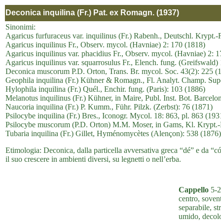
Deconica inquilina (Fr.) Pat. ex Romagn. (1937)
Sinonimi:
Agaricus furfuraceus var. inquilinus (Fr.) Rabenh., Deutschl. Krypt.-
Agaricus inquilinus Fr., Observ. mycol. (Havniae) 2: 170 (1818)
Agaricus inquilinus var. phacidius Fr., Observ. mycol. (Havniae) 2: 
Agaricus inquilinus var. squarrosulus Fr., Elench. fung. (Greifswald)
Deconica muscorum P.D. Orton, Trans. Br. mycol. Soc. 43(2): 225 (
Geophila inquilina (Fr.) Kühner & Romagn., Fl. Analyt. Champ. Supé
Hylophila inquilina (Fr.) Quél., Enchir. fung. (Paris): 103 (1886)
Melanotus inquilinus (Fr.) Kühner, in Maire, Publ. Inst. Bot. Barcelo
Naucoria inquilina (Fr.) P. Kumm., Führ. Pilzk. (Zerbst): 76 (1871)
Psilocybe inquilina (Fr.) Bres., Iconogr. Mycol. 18: 863, pl. 863 (193
Psilocybe muscorum (P.D. Orton) M.M. Moser, in Gams, Kl. Krypt.-Fl
Tubaria inquilina (Fr.) Gillet, Hyménomycètes (Alençon): 538 (1876
Etimologia: Deconica, dalla particella avversativa greca “dé” e da “cón
il suo crescere in ambienti diversi, su legnetti o nell’erba.
Cappello
5-2
centro, sovent
separabile, s
umido, decolo