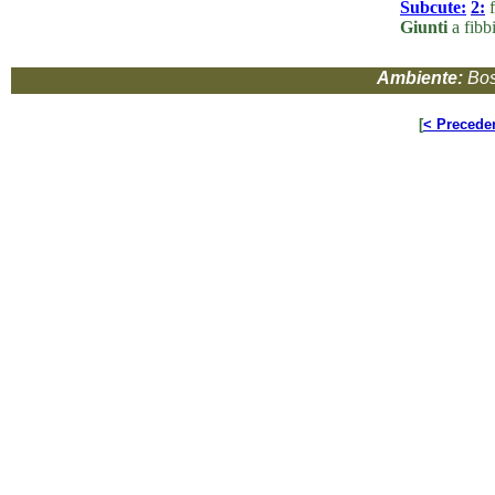
Subcute:
2:
f
Giunti
a fibb
Ambiente:
Bos
[
< Precede