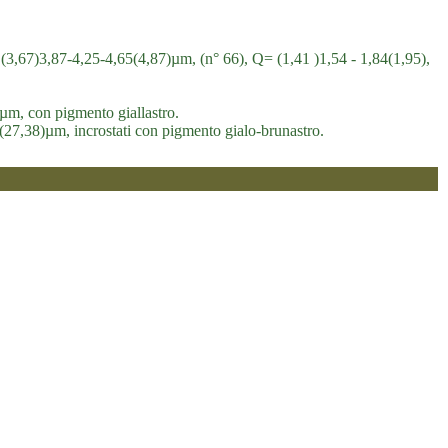
× (3,67)3,87-4,25-4,65(4,87)µm, (n° 66), Q= (1,41 )1,54 - 1,84(1,95),
)µm, con pigmento giallastro.
5(27,38)µm, incrostati con pigmento gialo-brunastro.