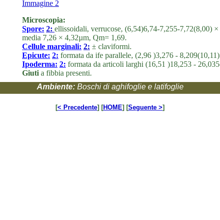
Immagine 2
Microscopia:
Spore:
2:
ellissoidali, verrucose, (6,54)6,74-7,255-7,72(8,00) 
media 7,26 × 4,32µm, Qm= 1,69.
Cellule marginali:
2:
± claviformi.
Epicute:
2:
formata da ife parallele, (2,96 )3,276 - 8,209(10,11
Ipoderma:
2:
formata da articoli larghi (16,51 )18,253 - 26,03
Giuti
a fibbia presenti.
Ambiente:
Boschi di aghifoglie e latifoglie
[
< Precedente
] [
HOME
] [
Seguente >
]