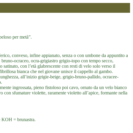
 “peloso per metà”.
rico, conveso, infine appianato, senza o con umbone da appuntito a
, bruno-ocraceo, ocra-grigiastro grigio-topo con tempo secco,
 satinato, con l’età glabrescente con resti di velo solo verso il
fibrillosa bianca che nel giovane unisce il cappello al gambo.
 lunghezza, all’inizio grigie-beige, grigio-bruno-pallido, ocracee-
o.
mente ingrossata, pieno fistoloso poi cavo, ornato da un velo bianco
o con sfumature violette, raramente violetto all’apice, formante nella
e KOH = brunastra.