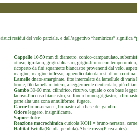
eristici residui del velo parziale, e dall’aggettivo “hemìtricus” significa
Cappello
10-50 mm di diametro, conico-campanulato, subemisfe
ottuso, igrofano, grigio-bluastro, grigio-bruno con tempo umido
ricoperto da fini squamette biancastre provenenti dal velo, aspetto
margine, margine inflesso, appendicolato da resti di una cortina 
Lamelle
dnate-smarginate, fitte intercalate da lamellule di varia
brune, filo lamellare intero, a leggermente denticolato, più chiar
Gambo
30-60 mm, cilindrico, ricurvo, uguale o con base legger
lanoso-fioccoso biancastro, su fondo bruno-grigiastro, a brunastr
parte alta una zona annuliforme, fugace.
Carne
bruno-ocracea, brunastra alla base del gambo.
Odore
leggero, insignificante.
Sapore
dolce.
Reazione macrochimica
cuticola KOH = bruno-nerastra, carn
Habitat
Betulla(Betulla pendula)-Abete rosso(Picea abies).