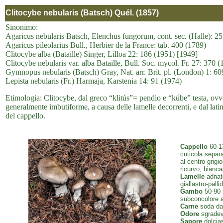
Clitocybe nebularis (Batsch) Quél. (1857)
Sinonimo:
Agaricus nebularis Batsch, Elenchus fungorum, cont. sec. (Halle): 2
Agaricus pileolarius Bull., Herbier de la France: tab. 400 (1789)
Clitocybe alba (Bataille) Singer, Lilloa 22: 186 (1951) [1949]
Clitocybe nebularis var. alba Bataille, Bull. Soc. mycol. Fr. 27: 370 (
Gymnopus nebularis (Batsch) Gray, Nat. arr. Brit. pl. (London) 1: 60
Lepista nebularis (Fr.) Harmaja, Karstenia 14: 91 (1974)
Etimologia: Clitocybe, dal greco “klitús”= pendio e “kúbe” testa, ovver
generalmente imbutiforme, a causa delle lamelle decorrenti, e dal latin
del cappello.
Cappello
60-13
cuticola separa
al centro grigi
ricurvo, bianca
Lamelle
adnate
giallastro-palli
Gambo
50-90 m
subconcolore al
Carne
soda da 
Odore
sgradev
Sapore
dolcias