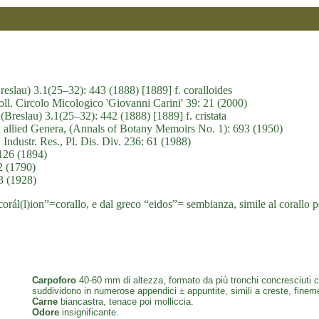
Breslau) 3.1(25–32): 443 (1888) [1889] f. coralloides
oll. Circolo Micologico 'Giovanni Carini' 39: 21 (2000)
 (Breslau) 3.1(25–32): 442 (1888) [1889] f. cristata
nd allied Genera, (Annals of Botany Memoirs No. 1): 693 (1950)
 Industr. Res., Pl. Dis. Div. 236: 61 (1988)
-126 (1894)
2 (1790)
83 (1928)
orál(l)ion”=corallo, e dal greco “eidos”= sembianza, simile al corallo pe
Carpoforo
40-60 mm di altezza, formato da più tronchi concresciuti corti
suddividono in numerose appendici ± appuntite, simili a creste, finemen
Carne
biancastra, tenace poi molliccia.
Odore
insignificante.