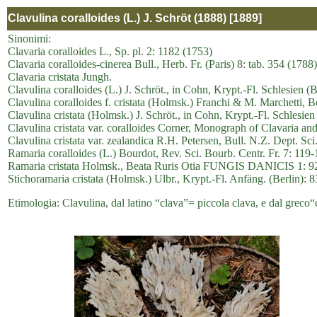
Clavulina coralloides (L.) J. Schröt (1888) [1889]
Sinonimi:
Clavaria coralloides L., Sp. pl. 2: 1182 (1753)
Clavaria coralloides-cinerea Bull., Herb. Fr. (Paris) 8: tab. 354 (1788)
Clavaria cristata Jungh.
Clavulina coralloides (L.) J. Schröt., in Cohn, Krypt.-Fl. Schlesien (
Clavulina coralloides f. cristata (Holmsk.) Franchi & M. Marchetti, B
Clavulina cristata (Holmsk.) J. Schröt., in Cohn, Krypt.-Fl. Schlesien
Clavulina cristata var. coralloides Corner, Monograph of Clavaria a
Clavulina cristata var. zealandica R.H. Petersen, Bull. N.Z. Dept. Sci.
Ramaria coralloides (L.) Bourdot, Rev. Sci. Bourb. Centr. Fr. 7: 119
Ramaria cristata Holmsk., Beata Ruris Otia FUNGIS DANICIS 1: 9
Stichoramaria cristata (Holmsk.) Ulbr., Krypt.-Fl. Anfäng. (Berlin): 
Etimologia: Clavulina, dal latino “clava”= piccola clava, e dal greco“c