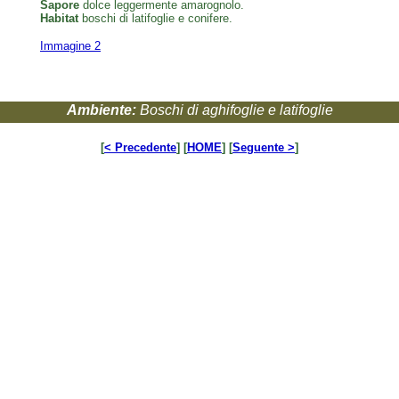
Sapore
dolce leggermente amarognolo.
Habitat
boschi di latifoglie e conifere.
Immagine 2
Ambiente:
Boschi di aghifoglie e latifoglie
[
< Precedente
] [
HOME
] [
Seguente >
]