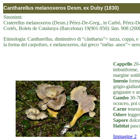
Cantharellus melanoxeros Desm. ex Duby (1830)
Sinonimi:
Craterellus melanoxeros (Desm.) Pérez-De-Greg., in Carbó, Pérez-De-
Cortés, Bolets de Catalunya (Barcelona) 19(901-950): làm. 908 (200
Etimologia: Cantharellus, diminutivo di “cántharus”= tazza, coppa, e
la forma del carpoforo, e melanoxeros, dal greco “mélas -anos”= nero, 
Cappello
20-
imbutiforme, s
margine sottil
Imenio
format
grigio-giallas
grigiastre e a
Gambo
30-70
ocraceo, poi c
Carne
tenera,
Odore
leggero
Sapore
dolce
Habitat
pasco
Immagine 2