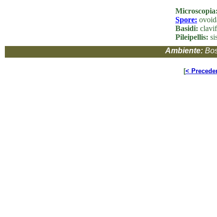
Microscopia
Spore:
ovoida
Basidi:
clavif
Pileipellis:
si
Ambiente:
Bos
[
< Precede