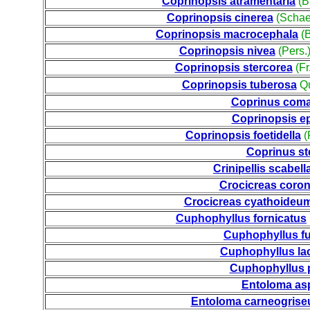
Coprinopsis atramentaria
(B
Coprinopsis cinerea
(Schaef
Coprinopsis macrocephala
(B
Coprinopsis nivea
(Pers.
Coprinopsis stercorea
(Fr
Coprinopsis tuberosa
Qu
Coprinus com
Coprinopsis e
Coprinopsis foetidella
(
Coprinus st
Crinipellis scabell
Crocicreas coro
Crocicreas cyathoideu
Cuphophyllus
fornicatus
Cuphophyllus
f
Cuphophyllus
la
Cuphophyllus p
Entoloma as
Entoloma carneogris