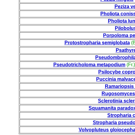
Peziza v
Pholiota conis
Pholiota lu
Pilobolus
Porpoloma pe
Protostropharia semiglobata
(B
Psathyre
Pseudombrophila
Pseudotricholoma metapodium
(Fr.
Psilocybe copro
Puccinia malvac
Ramariopsis 
Rugosomyces
Sclerotinia scle
Squamanita parado
Stropharia c
Stropharia pseud
Volvopluteus gloioceph