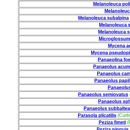
Melanoleuca pol
Melanoleuc
Melanoleuca subalpina
Melanoleuca 
Melanoleuca s
Microglossum
Mycena ae
Mycena pseudopi
Panaeolina foe
Panaeolus acum
Panaeolus ca
Panaeolus papi
Panaeolus
Panaeolus semiovatus
Panaeolus sph
Panaeolus subbaltea
Parasola plicatilis
(Curti
Peziza fimeti
(
Peziza ninguis