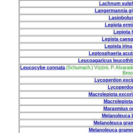
Lachnum sulp
Langermannia gi
Lasiobolus
Lepiota erm
Lepiota 
Lepista caesp
Lepista irina
Leptosphaeria acut
Leucoagaricus leucothi
Leucocybe connata
(Schumach.) Vizzini, P. Alvara
Broo
Lycoperdon exci
Lycoperdo
Macrolepiota excori
Macrolepiota
Marasmius o
Melanoleuca 
Melanoleuca gr
Melanoleuca gramm