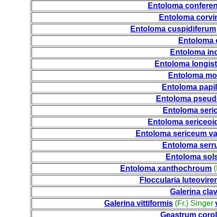
Entoloma confer
Entoloma corv
Entoloma cuspidiferum
Entoloma e
Entoloma i
Entoloma longist
Entoloma mo
Entoloma papi
Entoloma pseud
Entoloma seri
Entoloma sericeoi
Entoloma sericeum va
Entoloma serr
Entoloma solst
Entoloma xanthochroum
(
Floccularia luteovire
Galerina cla
Galerina vittiformis
(Fr.) Singer
Geastrum coro