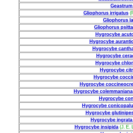
Geastrum
Gliophorus irrigatus
(P
Gliophorus l
Gliophorus psitt
Hygrocybe acut
Hygrocybe auranti
Hygrocybe cantha
Hygrocybe cera
Hygrocybe chlo
Hygrocybe citr
Hygrocybe cocci
Hygrocybe coccineocr
Hygrocybe colemmaniana
Hygrocybe con
Hygrocybe conicopalu
Hygrocybe glutinipe
Hygrocybe ingrata
Hygrocybe insipida
(J. E.