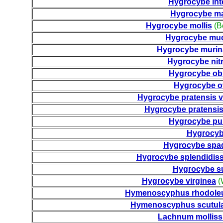
Hygrocybe int
Hygrocybe ma
Hygrocybe mollis
(B
Hygrocybe muc
Hygrocybe murin
Hygrocybe nitr
Hygrocybe ob
Hygrocybe o
Hygrocybe pratensis v
Hygrocybe pratensis 
Hygrocybe pu
Hygrocybe
Hygrocybe spa
Hygrocybe splendidis
Hygrocybe su
Hygrocybe virginea
(
Hymenoscyphus rhodole
Hymenoscyphus scutul
Lachnum mollis