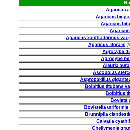
No
Agaricus a
Agaricus bispo
Agaricus bit
Agaricus
Agaricus xanthodermus var.
Agaricus litoralis
(W
Agrocybe d
Agrocybe pe
Aleuria aura
Ascobolus sterc
Aspropaxillus gigante
Bolbitius titubans va
Bolbitius t
Bovista
Bovistella utriformis
Brunnipila clandesti
Calvatia cyathi
Cheilymenia gran