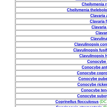
Cheilymenia 
Cheilymenia thelebol
Clavaria 
Clavaria f
Clavari
Clavar
Clavulina
Clavulinopsis cor
Clavulinopsis fusi
Clavulinopsis h
Conocybe 
Conocybe ant
Conocybe copro
Conocybe pub
Conocybe ricken
Conocybe ten
Conocybe subov
Coprinellus flocculosus
(DC.