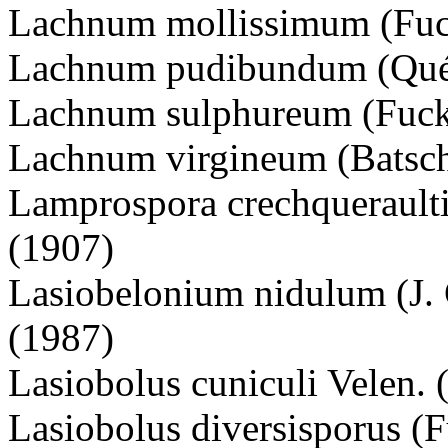
Lachnum mollissimum (Fuck
Lachnum pudibundum (Quél.
Lachnum sulphureum (Fucke
Lachnum virgineum (Batsch)
Lamprospora crechquerault
(1907)
Lasiobelonium nidulum (J.
(1987)
Lasiobolus cuniculi Velen. 
Lasiobolus diversisporus (F