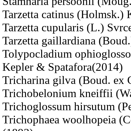
Stamnaria persoonii (Moug.
Tarzetta catinus (Holmsk.) 
Tarzetta cupularis (L.) Svr
Tarzetta gaillardiana (Boud
Tolypocladium ophioglossoi
Kepler & Spatafora(2014)
Tricharina gilva (Boud. ex
Trichobelonium kneiffii (Wal
Trichoglossum hirsutum (Pe
Trichophaea woolhopeia (C