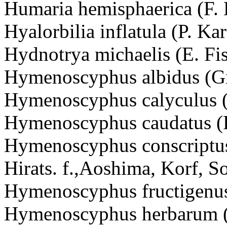
Humaria hemisphaerica (F. 
Hyalorbilia inflatula (P. K
Hydnotrya michaelis (E. Fi
Hymenoscyphus albidus (Gil
Hymenoscyphus calyculus (
Hymenoscyphus caudatus (P
Hymenoscyphus conscriptus 
Hirats. f.,Aoshima, Korf, 
Hymenoscyphus fructigenus 
Hymenoscyphus herbarum (P