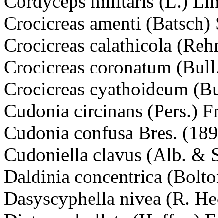
Cordyceps militaris (L.) Li
Crocicreas amenti (Batsch) 
Crocicreas calathicola (Re
Crocicreas coronatum (Bull.
Crocicreas cyathoideum (Bul
Cudonia circinans (Pers.) F
Cudonia confusa Bres. (189
Cudoniella clavus (Alb. & 
Daldinia concentrica (Bolt
Dasyscyphella nivea (R. He