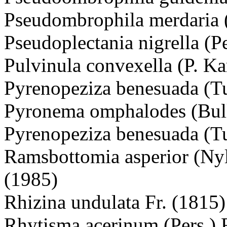
Pseudombrophila merdaria 
Pseudoplectania nigrella (P
Pulvinula convexella (P. Kar
Pyrenopeziza benesuada (T
Pyronema omphalodes (Bull
Pyrenopeziza benesuada (T
Ramsbottomia asperior (Ny
(1985)
Rhizina undulata Fr. (1815)
Rhytisma acerinum (Pers.) 