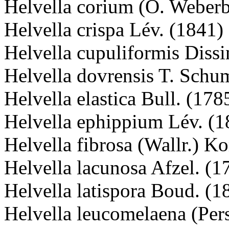
Helvella corium (O. Weberb
Helvella crispa Lév. (1841)
Helvella cupuliformis Diss
Helvella dovrensis T. Schu
Helvella elastica Bull. (178
Helvella ephippium Lév. (1
Helvella fibrosa (Wallr.) K
Helvella lacunosa Afzel. (1
Helvella latispora Boud. (1
Helvella leucomelaena (Per