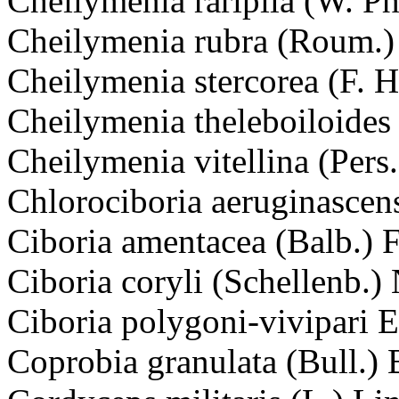
Cheilymenia raripila (W. Ph
Cheilymenia rubra (Roum.)
Cheilymenia stercorea (F. 
Cheilymenia theleboiloides
Cheilymenia vitellina (Pers
Chlorociboria aeruginascens
Ciboria amentacea (Balb.) 
Ciboria coryli (Schellenb.)
Ciboria polygoni-vivipari 
Coprobia granulata (Bull.)