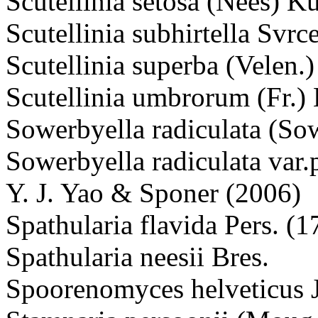
Scutellinia setosa (Nees) K
Scutellinia subhirtella Svrc
Scutellinia superba (Velen.
Scutellinia umbrorum (Fr.)
Sowerbyella radiculata (So
Sowerbyella radiculata var.
Y. J. Yao & Sponer (2006)
Spathularia flavida Pers. (1
Spathularia neesii Bres.
Spoorenomyces helveticus J