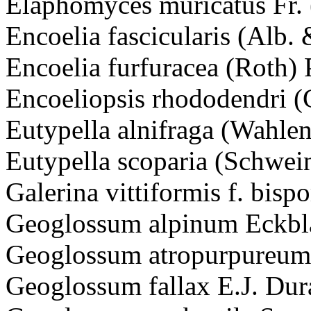
Elaphomyces muricatus Fr.
Encoelia fascicularis (Alb.
Encoelia furfuracea (Roth) 
Encoeliopsis rhododendri (
Eutypella alnifraga (Wahlen
Eutypella scoparia (Schwein
Galerina vittiformis f. bis
Geoglossum alpinum Eckbl
Geoglossum atropurpureum 
Geoglossum fallax E.J. Dur