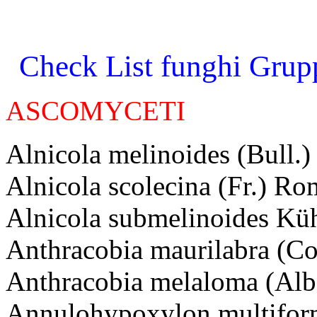
Check List funghi Grupp
ASCOMYCETI
Alnicola melinoides (Bull.
Alnicola scolecina (Fr.) R
Alnicola submelinoides Kü
Anthracobia maurilabra (C
Anthracobia melaloma (Alb
Annulohypoxylon multiforme