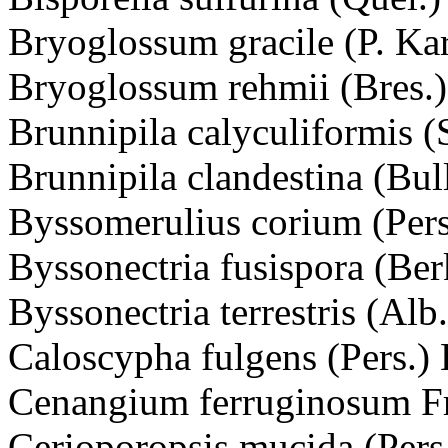
Bryoglossum gracile (P. Ka
Bryoglossum rehmii (Bres.
Brunnipila calyculiformis 
Brunnipila clandestina (Bul
Byssomerulius corium (Pers
Byssonectria fusispora (Be
Byssonectria terrestris (Alb
Caloscypha fulgens (Pers.)
Cenangium ferruginosum Fr
Cerioporopsis mucida (Pers