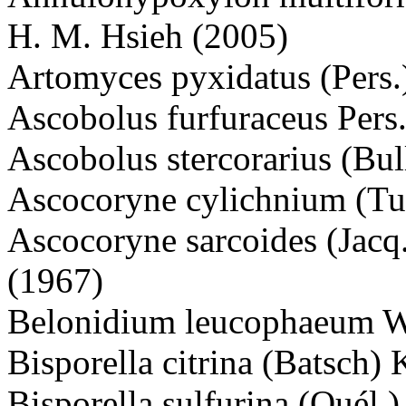
H. M. Hsieh (2005)
Artomyces pyxidatus (Pers.)
Ascobolus furfuraceus Pers
Ascobolus stercorarius (Bull
Ascocoryne cylichnium (Tul
Ascocoryne sarcoides (Jacq
(1967)
Belonidium leucophaeum W
Bisporella citrina (Batsch)
Bisporella sulfurina (Quél.)