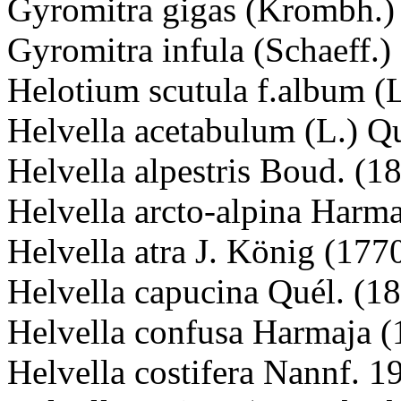
Gyromitra gigas (Krombh.)
Gyromitra infula (Schaeff.)
Helotium scutula f.album (
Helvella acetabulum (L.) Q
Helvella alpestris Boud. (1
Helvella arcto-alpina Harm
Helvella atra J. König (177
Helvella capucina Quél. (1
Helvella confusa Harmaja (
Helvella costifera Nannf. 1