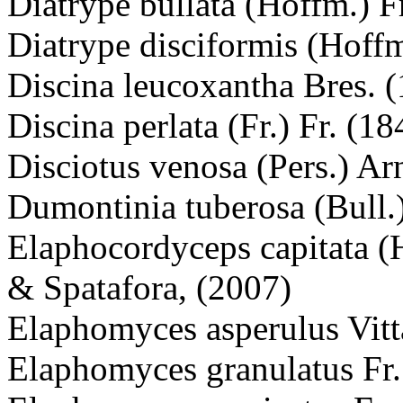
Diatrype bullata (Hoffm.) F
Diatrype disciformis (Hoffm
Discina leucoxantha Bres. 
Discina perlata (Fr.) Fr. (18
Disciotus venosa (Pers.) A
Dumontinia tuberosa (Bull
Elaphocordyceps capitata 
& Spatafora, (2007)
Elaphomyces asperulus Vitt
Elaphomyces granulatus Fr.