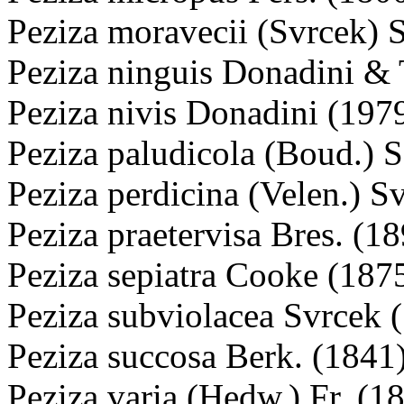
Peziza moravecii (Svrcek) 
Peziza ninguis Donadini &
Peziza nivis Donadini (197
Peziza paludicola (Boud.) 
Peziza perdicina (Velen.) S
Peziza praetervisa Bres. (1
Peziza sepiatra Cooke (187
Peziza subviolacea Svrcek 
Peziza succosa Berk. (1841
Peziza varia (Hedw.) Fr. (1