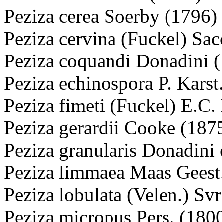
Peziza cerea Soerby (1796)
Peziza cervina (Fuckel) Sac
Peziza coquandi Donadini 
Peziza echinospora P. Karst
Peziza fimeti (Fuckel) E.C
Peziza gerardii Cooke (187
Peziza granularis Donadini
Peziza limmaea Maas Geest
Peziza lobulata (Velen.) Sv
Peziza micropus Pers. (180