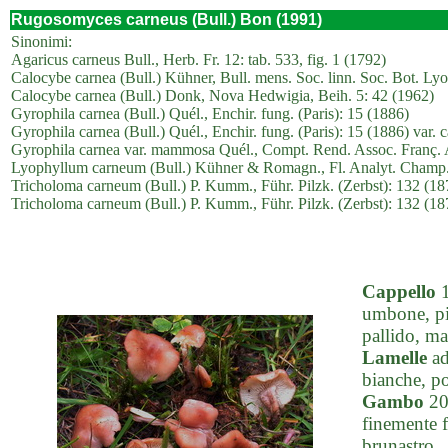
Rugosomyces carneus (Bull.) Bon (1991)
Sinonimi:
Agaricus carneus Bull., Herb. Fr. 12: tab. 533, fig. 1 (1792)
Calocybe carnea (Bull.) Kühner, Bull. mens. Soc. linn. Soc. Bot. Ly
Calocybe carnea (Bull.) Donk, Nova Hedwigia, Beih. 5: 42 (1962)
Gyrophila carnea (Bull.) Quél., Enchir. fung. (Paris): 15 (1886)
Gyrophila carnea (Bull.) Quél., Enchir. fung. (Paris): 15 (1886) var. 
Gyrophila carnea var. mammosa Quél., Compt. Rend. Assoc. Franç. 
Lyophyllum carneum (Bull.) Kühner & Romagn., Fl. Analyt. Champ. 
Tricholoma carneum (Bull.) P. Kumm., Führ. Pilzk. (Zerbst): 132 (18
Tricholoma carneum (Bull.) P. Kumm., Führ. Pilzk. (Zerbst): 132 (18
Cappello
1
umbone, pia
pallido, ma
Lamelle
ad
bianche, po
Gambo
20-
finemente f
brunastro.