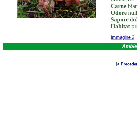
Carne
bian
Odore
null
Sapore
dol
Habitat
pra
Immagine 2
Ambie
[
< Precede