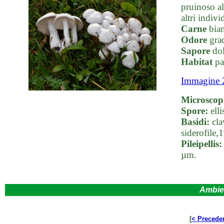
pruinoso al
altri indivi
Carne
bian
Odore
grad
Sapore
dol
Habitat
pas
Immagine 
Microscop
Spore:
elli
Basidi:
cla
siderofile
Pileipellis:
µm.
Ambie
[
< Precede