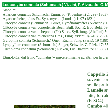
Leucocybe connata (Schumach.) Vizzini, P. Alvarado, G. 
Sinonimi:
Agaricus connatus Schumach., Enum. pl. (Kjbenhavn) 2: 299 (1803)
Agaricus hebepodius Fr., Syst. mycol. (Lundae) 1: 97 (1821)
Clitocybe connata (Schumach.) Gillet, Hyménomycètes (Alençon): 1
Clitocybe connata var. congolensis Beeli, Bull. Soc. R. Bot. Belg. 59
Clitocybe connata var. hebepodia (Fr.) Sacc., Syll. fung. (Abellini) 5
Clitocybe connata var. micheliana Bres., Fung. trident. 2(8-10): 29 (
Gyrophila connata (Schumach.) Quél., Enchir. fung. (Paris): 19 (188
Lyophyllum connatum (Schumach.) Singer, Schweiz. Z. Pilzk. 17: 5
Tricholoma connatum (Schumach.) Ricken, Die Blätterpilze 1: 360 (
Etimologia: dal latino “connatus”= nascere insieme ad altri, per la cre
Cappello
2
sovente con
sottile pru
Lamelle
ar
fitte, forca
(FeSO4).
Gambo
40-