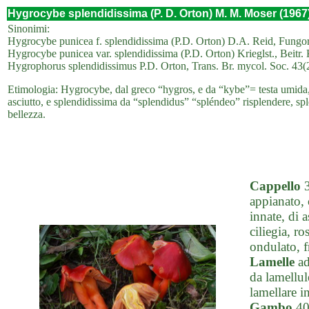
Hygrocybe splendidissima (P. D. Orton) M. M. Moser (1967
Sinonimi:
Hygrocybe punicea f. splendidissima (P.D. Orton) D.A. Reid, Fungo
Hygrocybe punicea var. splendidissima (P.D. Orton) Krieglst., Beitr. 
Hygrophorus splendidissimus P.D. Orton, Trans. Br. mycol. Soc. 43(
Etimologia: Hygrocybe, dal greco “hygros, e da “kybe”= testa umida, 
asciutto, e splendidissima da “splendidus” “spléndeo” risplendere, splen
bellezza.
Cappello
3
appianato, 
innate, di 
ciliegia, r
ondulato, f
Lamelle
ad
da lamellule
lamellare i
Gambo
40-