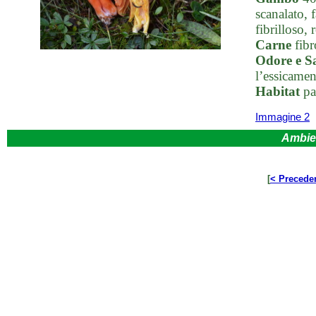
scanalato, 
fibrilloso, 
Carne
fibr
Odore e S
l’essicamen
Habitat
pa
Immagine 2
Ambie
[
< Precede