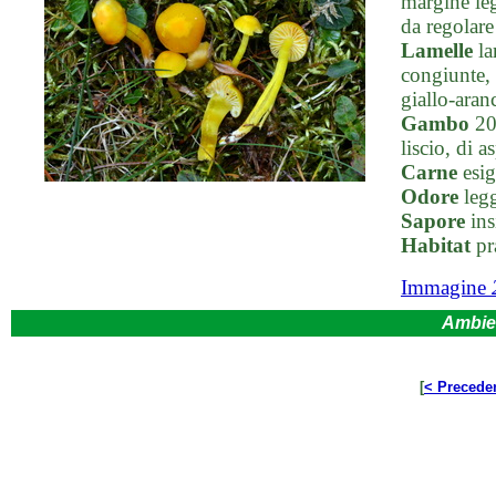
margine le
da regolare
Lamelle
la
congiunte, 
giallo-aranc
Gambo
20-
liscio, di a
Carne
esig
Odore
legg
Sapore
ins
Habitat
pra
Immagine
Ambie
[
< Precede