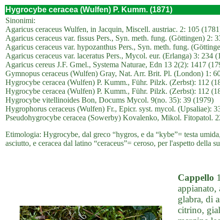
Hygrocybe ceracea (Wulfen) P. Kumm. (1871)
Sinonimi:
Agaricus ceraceus Wulfen, in Jacquin, Miscell. austriac. 2: 105 (1781
Agaricus ceraceus var. fissus Pers., Syn. meth. fung. (Göttingen) 2: 
Agaricus ceraceus var. hypozanthus Pers., Syn. meth. fung. (Götting
Agaricus ceraceus var. laceratus Pers., Mycol. eur. (Erlanga) 3: 234 
Agaricus cereus J.F. Gmel., Systema Naturae, Edn 13 2(2): 1417 (17
Gymnopus ceraceus (Wulfen) Gray, Nat. Arr. Brit. Pl. (London) 1: 6
Hygrocybe ceracea (Wulfen) P. Kumm., Führ. Pilzk. (Zerbst): 112 (18
Hygrocybe ceracea (Wulfen) P. Kumm., Führ. Pilzk. (Zerbst): 112 (18
Hygrocybe vitellinoides Bon, Docums Mycol. 9(no. 35): 39 (1979)
Hygrophorus ceraceus (Wulfen) Fr., Epicr. syst. mycol. (Upsaliae): 
Pseudohygrocybe ceracea (Sowerby) Kovalenko, Mikol. Fitopatol. 2
Etimologia: Hygrocybe, dal greco “hygros, e da “kybe”= testa umida, 
asciutto, e ceracea dal latino “ceraceus”= ceroso, per l'aspetto della su
Cappello
1
appianato, 
glabra, di a
citrino, gi