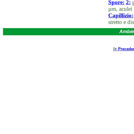
Spore:
2:
g
µm, aculei
Capillizio:
stretto e di
Ambie
[
< Precede