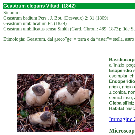
Geastrum elegans Vittad. (1842)
Sinonimi:
Geastrum badium Pers., J. Bot. (Desvaux) 2: 31 (1809)
Geastrum umbilicatum Fr. (1829)
Geastrum umbilicatus sensu Smith (Gard. Chron.: 469, 1873); fide Sa
Etimologia: Geastrum, dal greco”ge”= terra e da “aster”= stella, astro 
Basidiocarp
all'inizio ipo
Esoperidio
s
esemplari chi
Endoperidio
grigio, grigi
± conica, non
semichiuso, a
Gleba
all'ini
Habitat
pasco
Immagine 
Microscop