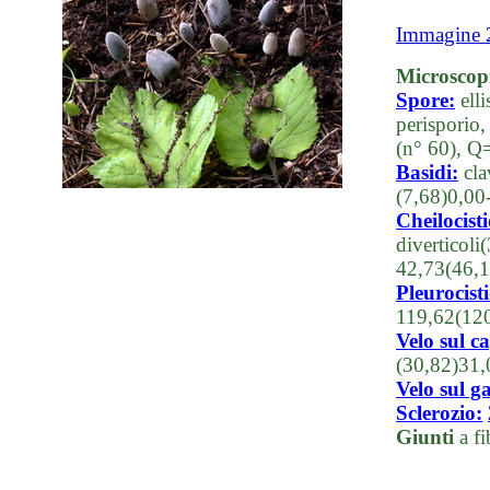
Immagine 
Microscop
Spore:
elli
perisporio
(n° 60), Q
Basidi:
cla
(7,68)0,00
Cheilocisti
diverticol
42,73(46,
Pleurocisti
119,62(120
Velo sul c
(30,82)31
Velo sul 
Sclerozio:
Giunti
a fi