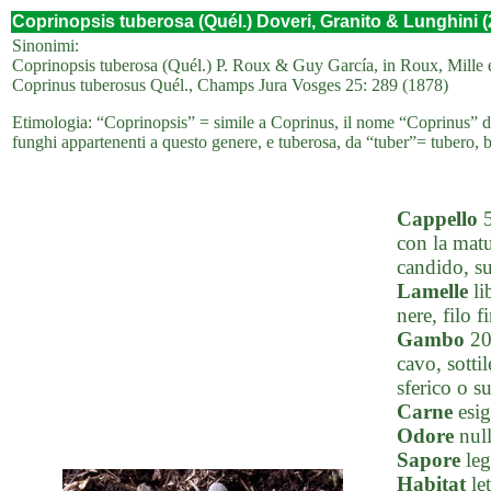
Coprinopsis tuberosa (Quél.) Doveri, Granito & Lunghini (
Sinonimi:
Coprinopsis tuberosa (Quél.) P. Roux & Guy García, in Roux, Mille
Coprinus tuberosus Quél., Champs Jura Vosges 25: 289 (1878)
Etimologia: “Coprinopsis” = simile a Coprinus, il nome “Coprinus” der
funghi appartenenti a questo genere, e tuberosa, da “tuber”= tubero, bi
Cappello
5
con la matu
candido, su
Lamelle
li
nere, filo 
Gambo
20-
cavo, sotti
sferico o s
Carne
esig
Odore
null
Sapore
leg
Habitat
le