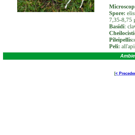
Microscop
Spore:
elis
7,35-8,75
Basidi
: cl
Cheilocisti
Pileipellis:
Peli:
all'ap
Ambie
[
< Precede