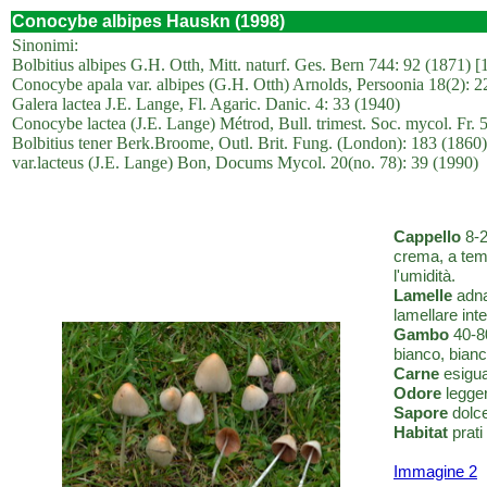
Conocybe albipes Hauskn (1998)
Sinonimi:
Bolbitius albipes G.H. Otth, Mitt. naturf. Ges. Bern 744: 92 (1871) [
Conocybe apala var. albipes (G.H. Otth) Arnolds, Persoonia 18(2): 2
Galera lactea J.E. Lange, Fl. Agaric. Danic. 4: 33 (1940)
Conocybe lactea (J.E. Lange) Métrod, Bull. trimest. Soc. mycol. Fr. 
Bolbitius tener Berk.Broome, Outl. Brit. Fung. (London): 183 (1860
var.lacteus (J.E. Lange) Bon, Docums Mycol. 20(no. 78): 39 (1990)
Cappello
8-2
crema, a temp
l'umidità.
Lamelle
adnat
lamellare int
Gambo
40-80
bianco, bian
Carne
esigua
Odore
legge
Sapore
dolce
Habitat
prati
Immagine 2