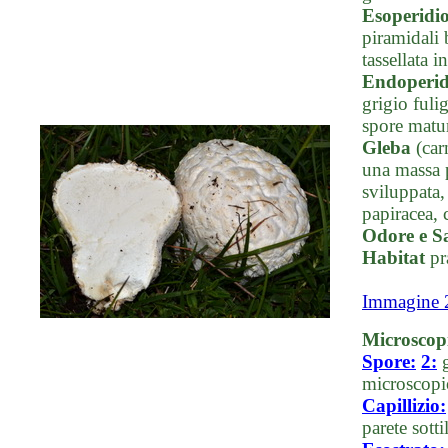
Esoperidi
piramidali 
tassellata 
Endoperi
grigio fuli
spore matu
Gleba
(carn
una massa p
sviluppata,
papiracea, 
Odore e S
Habitat
pra
Immagine 
Microscop
Spore:
2:
g
microscopi
Capillizio:
parete sott