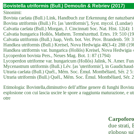
Bovistella utriformis (Bull.) Demoulin & Rebriev (2017)
Sinonimi:
Bovista caelata (Bull.) Link, Handbuch zur Erkennung der natuzba
Bovista utriformis (Bull.) Fr. [as 'uteriformis'], Syst. mycol. (Lundae)
Calvatia caelata (Bull.) Morgan, J. Cincinnati Soc. Nat. Hist. 12(4): 
Calvatia hungarica Hollós, Mathem. Természettud. Ertes. 19: 510 (1
Calvatia utriformis (Bull.) Jaap, Verh. bot. Ver. Prov. Brandenb. 59: 
Handkea utriformis (Bull.) Kreisel, Nova Hedwigia 48(3-4): 288 (19
Handkea utriformis var. hungarica (Hollós) Kreisel, Nova Hedwigia 
Lycoperdon bovista Pers., Neues Mag. Bot. 1: 87 (1794)
Lycoperdon utriforme var. hungaricum (Hollós) Jalink, N. Amer. Fun
Mycenastrum utriformis (Bull.) Lév. [as 'uteriformis'], in Gaudichaud
Utraria caelata (Bull.) Quél., Mém. Soc. Émul. Montbéliard, Sér. 2 5
Utraria utriformis (Bull.) Quél., Mém. Soc. Émul. Montbéliard, Sér. 
Etimologia: Bovistella,diminutivo dell’affine genere di funghi Bovista,
esplosione con cui lascia uscire le spore a raggiunta maturazione, e ut
otre
Carpofor
due strati,
globoso su