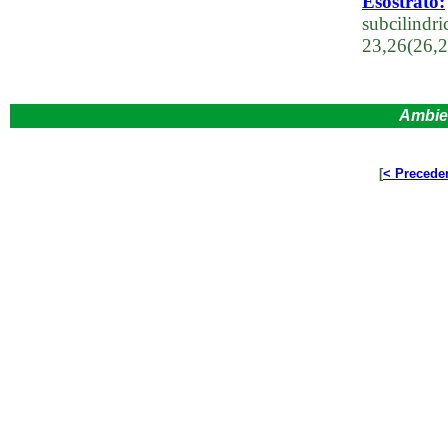
Esostrato:
subcilindr
23,26(26,
Ambie
[
< Precede