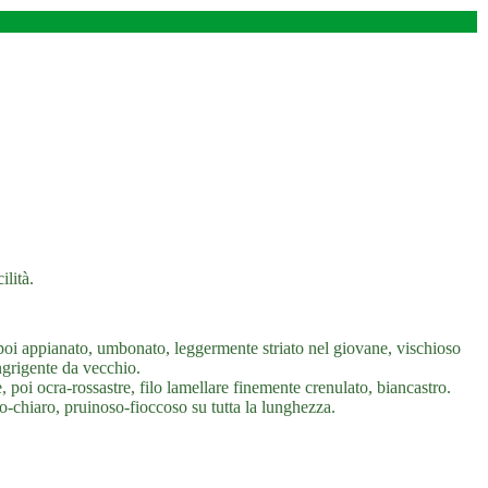
ilità.
i appianato, umbonato, leggermente striato nel giovane, vischioso
ingrigente da vecchio.
e, poi ocra-rossastre, filo lamellare finemente crenulato, biancastro.
lo-chiaro, pruinoso-fioccoso su tutta la lunghezza.