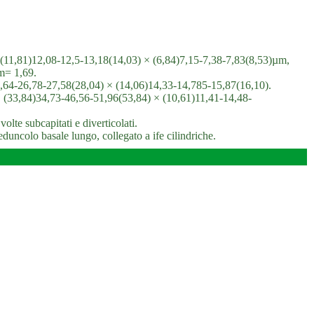
sa, (11,81)12,08-12,5-13,18(14,03) × (6,84)7,15-7,38-7,83(8,53)µm,
m= 1,69.
)23,64-26,78-27,58(28,04) × (14,06)14,33-14,785-15,87(16,10).
osi, (33,84)34,73-46,56-51,96(53,84) × (10,61)11,41-14,48-
volte subcapitati e diverticolati.
eduncolo basale lungo, collegato a ife cilindriche.