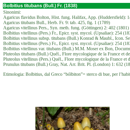
Bolbitius titubans (Bull.) Fr. (1838)
Sinonimi:
Agaricus flavidus Bolton, Hist. fung. Halifax, App. (Huddersfield): 
Agaricus titubans Bull., Herb. Fr. 9: tab. 425, fig. 1 (1789)
Agaricus vitellinus Pers., Syn. meth. fung. (Göttingen) 2: 402 (1801)
Bolbitius vitellinus (Pers.) Fr., Epicr. syst. mycol. (Upsaliae): 254 (
Bolbitius vitellinus subsp. titubans (Bull.) Konrad & Maubl., Icon. Se
Bolbitius vitellinus (Pers.) Fr., Epicr. syst. mycol. (Upsaliae): 254 (1
Bolbitius vitellinus var. titubans (Bull.) M.M. Moser ex Bon, Docum
Pluteolus titubans (Bull.) Quél., Flore mycologique de la France et d
Pluteolus vitellinus (Pers.) Quél., Flore mycologique de la France et 
Prunulus titubans (Bull.) Gray, Nat. Arr. Brit. Pl. (London) 1: 632 (1
Etimologia: Bolbitius, dal Greco “bólbiton”= sterco di bue, per l’habita