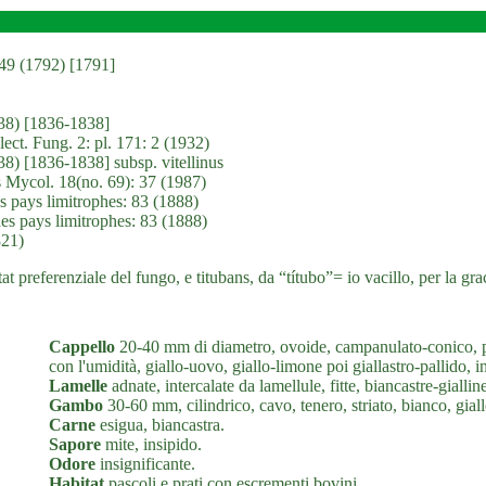
149 (1792) [1791]
1838) [1836-1838]
lect. Fung. 2: pl. 171: 2 (1932)
838) [1836-1838] subsp. vitellinus
s Mycol. 18(no. 69): 37 (1987)
es pays limitrophes: 83 (1888)
des pays limitrophes: 83 (1888)
821)
t preferenziale del fungo, e titubans, da “títubo”= io vacillo, per la grac
Cappello
20-40 mm di diametro, ovoide, campanulato-conico, po
con l'umidità, giallo-uovo, giallo-limone poi giallastro-pallido, 
Lamelle
adnate, intercalate da lamellule, fitte, biancastre-giallin
Gambo
30-60 mm, cilindrico, cavo, tenero, striato, bianco, gial
Carne
esigua, biancastra.
Sapore
mite, insipido.
Odore
insignificante.
Habitat
pascoli e prati con escrementi bovini.