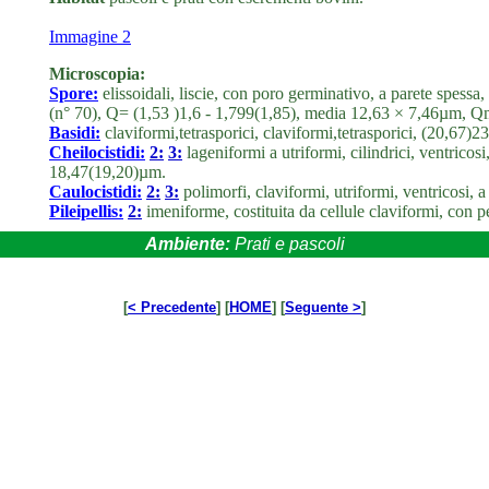
Immagine 2
Microscopia:
Spore:
elissoidali, liscie, con poro germinativo, a parete spes
(n° 70), Q= (1,53 )1,6 - 1,799(1,85), media 12,63 × 7,46µm, Q
Basidi:
claviformi,tetrasporici, claviformi,tetrasporici, (20,67
Cheilocistidi:
2:
3:
lageniformi a utriformi, cilindrici, ventric
18,47(19,20)µm.
Caulocistidi:
2:
3:
polimorfi, claviformi, utriformi, ventricosi, a 
Pileipellis:
2:
imeniforme, costituita da cellule claviformi, con p
Ambiente:
Prati e pascoli
[
< Precedente
] [
HOME
] [
Seguente >
]