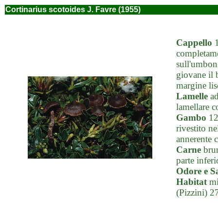
Cortinarius scotoides J. Favre (1955)
Cappello
1
completamen
sull'umbone
giovane il 
margine lis
Lamelle
ad
lamellare c
Gambo
12
rivestito n
annerente c
Carne
brun
parte infer
Odore e S
Habitat
mic
(Pizzini) 