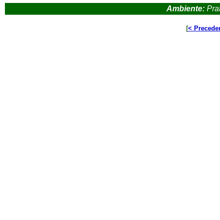
Ambiente:
Prat
[
< Precede