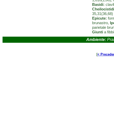
Basidi:
clavi
Cheilocistidi
35,31(36,68)
Epicute:
form
brunastro,
I
parietale bru
Giunti
a fibbi
Ambiente:
Prat
[
< Precede