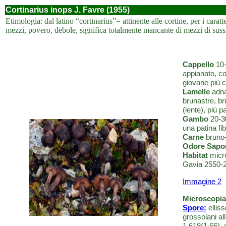
Cortinarius inops J. Favre (1955)
Etimologia: dal latino “cortinarius”= attinente alle cortine, per i carat
mezzi, povero, debole, significa totalmente mancante di mezzi di suss
Cappello
10-
appianato, co
giovane più c
Lamelle
adna
brunastre, br
(lente), più pa
Gambo
20-30
una patina fib
Carne
bruno-
Odore Sapo
Habitat
micro
Gavia 2550-2
Immagine 2
Microscopia
Spore:
ellis
grossolani al
1,618(1,66),