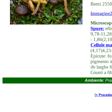
Berni 255
Immagine
Microscop
Spore:
ell
9,78-11,28
- 1,86(2,1
Cellule ma
(4,17)4,23
Epicute: fo
pigmento in
ife larghe
Giunti a fi
Ambiente:
Prat
[
< Precede