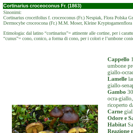
Cortinarius croceoconus Fr. (1863)
Sinonimi:
Cortinarius croceifolius f. croceoconus (Fr.) Nespiak, Flora Polska 
Dermocybe croceocona (Fr.) M.M. Moser, Kleine Kryptogamenflora - D
Etimologia: dal latino “cortinarius”= attinente alle cortine, per i carat
“cunus”= cono, conico, a forma di cono, per i colori e l’umbone coni
Cappello
1
umbone pro
giallo-ocra
Lamelle
la
giallo-sena
Gambo
30-
ocra-giallo
ricoperto d
Carne
gial
Odore e S
Habitat
Sa
Reazione 