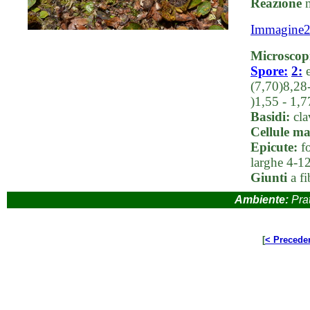
Reazione
m
Immagine
Microscop
Spore:
2:
e
(7,70)8,28
)1,55 - 1,
Basidi:
clav
Cellule ma
Epicute:
fo
larghe 4-1
Giunti
a fi
Ambiente:
Prat
[
< Precede