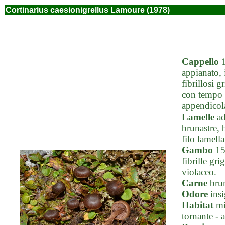
Cortinarius caesionigrellus Lamoure (1978)
Cappello
1
appianato, 
fibrillosi 
con tempo 
appendicola
Lamelle
ad
brunastre, 
filo lamell
Gambo
15-
fibrille gri
violaceo.
Carne
brun
Odore
insi
Habitat
mic
tornante -