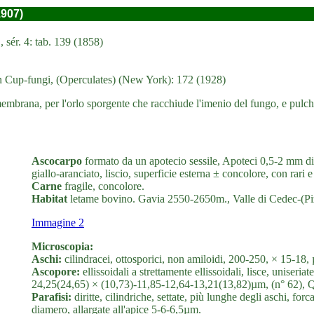
1907)
sér. 4: tab. 139 (1858)
n Cup-fungi, (Operculates) (New York): 172 (1928)
rana, per l'orlo sporgente che racchiude l'imenio del fungo, e pulcherr
Ascocarpo
formato da un apotecio sessile, Apoteci 0,5-2 mm di 
giallo-aranciato, liscio, superficie esterna ± concolore, con rari e
Carne
fragile, concolore.
Habitat
letame bovino. Gavia 2550-2650m., Valle di Cedec-(Pi
Immagine 2
Microscopia:
Aschi:
cilindracei, ottosporici, non amiloidi, 200-250, × 15-18,
Ascopore:
ellissoidali a strettamente ellissoidali, lisce, uniseri
24,25(24,65) × (10,73)-11,85-12,64-13,21(13,82)µm, (n° 62), Q
Parafisi:
diritte, cilindriche, settate, più lunghe degli aschi, f
diamero, allargate all'apice 5-6-6,5µm.