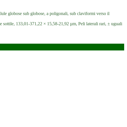
lule globose sub globose, a poligonali, sub claviformi verso il
e sottile, 133,01-371,22 × 15,58-21,92 µm, Peli laterali rari, ± uguali