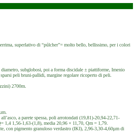
ima, superlativo di “púlcher”= molto bello, bellissimo, per i colori
diametro, subglobosi, poi a forma discidale ± piattiforme, Imenio
 sparsi peli bruni-pallidi, margine regolare ricoperto di peli.
zzini) 2700m.
 µm.
ate all’asco, a parete spessa, poli arrotondati (19,81)-20,94-22,71-
= 1,4 1,56-1,63-(1,8), media 20,96 × 11,70, Qm = 1,79.
orcate, con pigmento granuloso verdastro (IKI), 2,96-3,30-4,60µm di