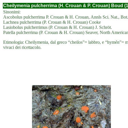
Cheilymenia pulcherrima (H. Crouan & P. Crouan) Boud (
Sinonimi:
Ascobolus pulcherrima P. Crouan & H. Crouan, Annls Sci. Nat., Bot., 
Lachnea pulcherrima (P. Crouan & H. Crouan) Cooke
Lasiobolus pulcherrimus (P. Crouan & H. Crouan) J. Schröt.
Patella pulcherrima (P. Crouan & H. Crouan) Seaver, North America
Etimologia: Cheilymenia, dal greco “cheilos”= labbro, e “hymén”= memb
vivaci dei ricettacolo.