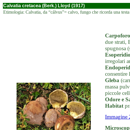
Calvatia cretacea (Berk.) Lloyd (1917)
Etimologia: Calvatia, da “cálvus”= calvo, fungo che ricorda una testa c
Carpofor
due strati,
spugnosa (s
Esoperidi
irregolari a
Endoperid
consentire 
Gleba
(carn
massa pulve
piccole cel
Odore e S
Habitat
pr
Immagine 
Microscop