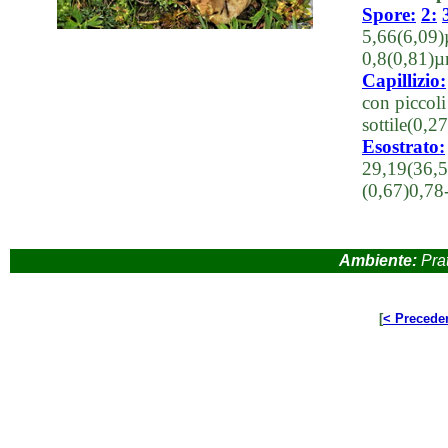
Spore:
2:
5,66(6,09)µ
0,8(0,81)µ
Capillizio:
con piccoli
sottile(0,
Esostrato:
29,19(36,5
(0,67)0,78
Ambiente:
Prat
[
< Precede