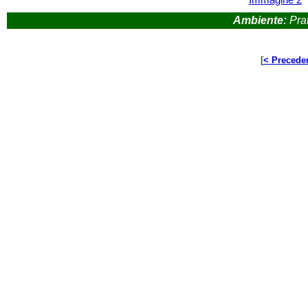
Ambiente:
Prat
[
< Precede