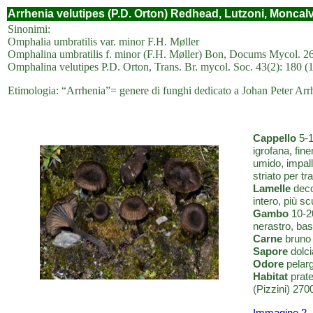
Arrhenia velutipes (P.D. Orton) Redhead, Lutzoni, Moncalv
Sinonimi:
Omphalia umbratilis var. minor F.H. Møller
Omphalina umbratilis f. minor (F.H. Møller) Bon, Docums Mycol. 26
Omphalina velutipes P.D. Orton, Trans. Br. mycol. Soc. 43(2): 180 (
Etimologia: “Arrhenia”= genere di funghi dedicato a Johan Peter Arrhe
Cappello
5-1
igrofana, fin
umido, impall
striato per t
Lamelle
decor
intero, più sc
Gambo
10-20
nerastro, base
Carne
bruno 
Sapore
dolci
Odore
pelarg
Habitat
prate
(Pizzini) 2
Immagine 2