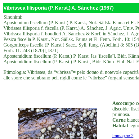
Vibrissea filisporia (P. Karst.) A. Sánchez (1967)
Sinonimi:
Apostemium fiscellum (P. Karst.) P. Karst., Not. Sällsk. Fauna et Fl. 
Vibrissea filisporia f. fiscella (P. Karst.) A. Sánchez, J. Agric. Univ.
Vibrissea filisporia f. boudieri A. Sánchez & Korf, in Sánchez, J. Ag
Peziza fiscella P. Karst., Not. Sällsk. Fauna et Fl. Fenn. Förh. 10: 15
Gorgoniceps fiscella (P. Karst.) Sacc., Syll. fung. (Abellini) 8: 505 (
Förh. 11: 243 (1870) [1871]
Apostemidium fiscellum (P. Karst.) P. Karst. [as 'fiscella'], Bidr. Kän
Apostemidium fiscellum (P. Karst.) P. Karst., Bidr. Känn. Finl. Nat. F
Etimologia: Vibrissea, da “vibrissa”= pelo dotato di notevole capacità 
alle spore che sembrano peli rigidi come le “vibrisse” (organi sensorial
Ascocarpo
co
discoide, lisc
pruinosa.
Carne
bianca
Habitat
legno
Immagine 2