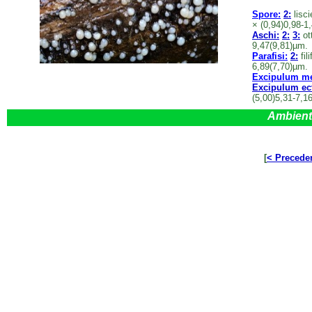
Spore:
2:
lisci
× (0,94)0,98-1
Aschi:
2:
3:
ot
9,47(9,81)µm.
Parafisi:
2:
fil
6,89(7,70)µm.
Excipulum me
Excipulum ect
(5,00)5,31-7,1
Ambient
[
< Precede