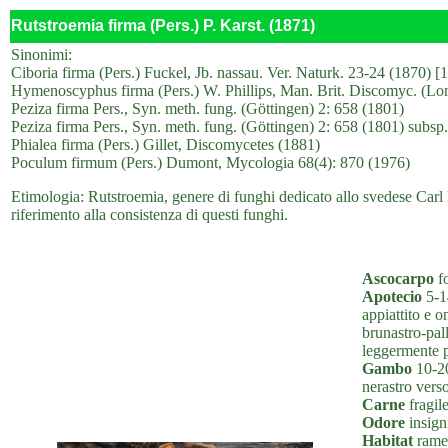
Rutstroemia firma (Pers.) P. Karst. (1871)
Sinonimi:
Ciboria firma (Pers.) Fuckel, Jb. nassau. Ver. Naturk. 23-24 (1870) [
Hymenoscyphus firma (Pers.) W. Phillips, Man. Brit. Discomyc. (Lo
Peziza firma Pers., Syn. meth. fung. (Göttingen) 2: 658 (1801)
Peziza firma Pers., Syn. meth. fung. (Göttingen) 2: 658 (1801) subsp.
Phialea firma (Pers.) Gillet, Discomycetes (1881)
Poculum firmum (Pers.) Dumont, Mycologia 68(4): 870 (1976)
Etimologia: Rutstroemia, genere di funghi dedicato allo svedese Carl 
riferimento alla consistenza di questi funghi.
Ascocarpo
fo
Apotecio
5-14
appiattito e o
brunastro-pal
leggermente p
Gambo
10-20
nerastro verso
Carne
fragil
Odore
insigni
Habitat
ramet