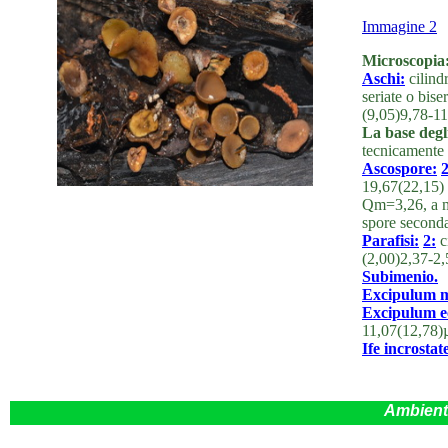
Immagine 2
Microscopia
Aschi:
cilind
seriate o bis
(9,05)9,78-1
La base degl
tecnicamente 
Ascospore:
2
19,67(22,15)
Qm=3,26, a mat
spore seconda
Parafisi:
2:
c
(2,00)2,37-2
Subimenio.
Excipulum m
Excipulum ec
11,07(12,78)
Ife incrostat
Ambient