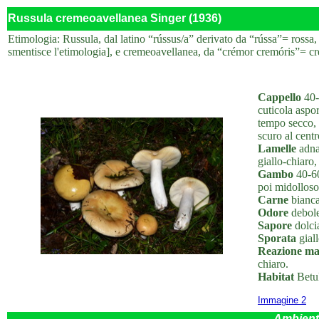
Russula cremeoavellanea Singer (1936)
Etimologia: Russula, dal latino “rússus/a” derivato da “rússa”= rossa
smentisce l'etimologia], e cremeoavellanea, da “crémor cremóris”= cr
Cappello
40-
cuticola aspo
tempo secco, 
scuro al cent
Lamelle
adnat
giallo-chiaro,
Gambo
40-60
poi midolloso
Carne
bianca
Odore
debole
Sapore
dolcia
Sporata
giall
Reazione ma
chiaro.
Habitat
Betul
Immagine 2
Ambient