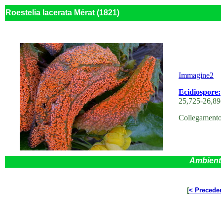
Roestelia lacerata Mérat (1821)
Immagine2
Ecidiospore:
25,725-26,89
Collegament
Ambient
[
< Precede