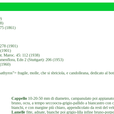
9)
8)
375 (1861)
 278 (1901)
 (1901)
t. Maroc. 45: 112 (1938)
enflora, Edn 2 (Stuttgart): 206 (1953)
 (1960)
sathyros”= fragile, molle, che si sbriciola, e candolleana, dedicato al 
Cappello
10-20-50 mm di diametro, campanulato poi appianato c
bruno, ocra, a tempo seccoocra-grigio-pallido a biancastro con ce
bianchi, e con margine più chiaro, appendicolato da resti del vel
Lamelle
fitte, adnate, bianche poi grigio-lilla infine bruno-porp