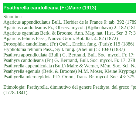
Psathyrella candolleana (Fr.)Maire (1913)
Sinonimi:
Agaricus appendiculatus Bull., Herbier de la France 9: tab. 392 (178
Agaricus candolleanus Fr., Observ. mycol. (Kjøbenhavn) 2: 182 (181
Agaricus egenulus Berk. & Broome, Ann. Mag. nat. Hist., Ser. 3 7: 
Agaricus felinus Pass., Nuovo Giorn. Bot. Ital. 4: 82 (1872)
Drosophila candolleana (Fr.) Quél., Enchir. fung. (Paris): 115 (1886)
Hypholoma felinum Pass., Syll. fung. (Abellini) 5: 1040 (1887)
Psathyra appendiculata (Bull.) G. Bertrand, Bull. Soc. mycol. Fr. 17:
Psathyra candolleana (Fr.) G. Bertrand, Bull. Soc. mycol. Fr. 17: 278
Psathyrella appendiculata (Bull.) Maire & Werner, Mém. Soc. Sci. Na
Psathyrella egenula (Berk. & Broome) M.M. Moser, Kleine Kryptogam
Psathyrella microlepidota P.D. Orton, Trans. Br. mycol. Soc. 43: 375
Etimologia: Psathyrella, diminutivo del genere Psathyra, dal greco “p
(1778-1841).