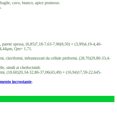
ragile, cavo, bianco, apice pruinoso.
.
o, parete spessa, (6,85)7,18-7,63-7,96(8,50) × (3,99)4,19-4,46-
× 4,44µm, Qm= 1,71.
rmi, claviformi, inframezzati da cellule piriformi, (28,70)29,80-33,4-
e, simili ai cheilocistidi.
ormi, (18,60)20,34-32,86-37,06(43,49) × (16,94)17,59-22,645-
gmento incrostante
.