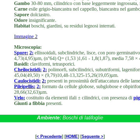
Gambo
30-80 mm, cilindrico con base leggermente ingrossata, f
Carne
esile grigio-biancastra nel cappello, biancastra nel gambo
Sapore
dolciastro.
Odore
insignificante.
Habitat
boschi, giardini, su residui legnosi interrati.
Immagine 2
Microscopia:
Spore:
2:
ellissoidali, subclindriche, lisce, con poro germinativ
4,73(4,95)µm, (n°64) Q= (1,53 )1,61 - 1,8(1,87), media 7,58 
Basidi:
claviformi, tetrasporici.
Cheilocistidi:
2:
polimorfi, subcilindrici, subutriformi, lagenifo
45,04(49,50) × (9,79)10,48-13,325-15,26(19,05)µm.
Caulocistidi:
2:
presenti in prossimità dell'attaccatura delle lamell
Pileipellis:
2:
formato da cellule globose, subglobose e obpirif
28,66(32,63)µm.
Velo:
costituito da elementi ifali ± cilindrici, con presenza di
pi
Giunti a fibbia
presenti.
Ambiente:
Boschi di latifoglie
[
< Precedente
] [
HOME
] [
Seguente >
]