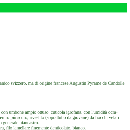
botanico svizzero, ma di origine francese Augustin Pyrame de Candolle
on umbone ampio ottuso, cuticola igrofana, con l'umidità ocra-
ntro più scuro, rivestito (soprattutto da giovane) da fiocchi velari
o generale biancastro.
ora, filo lamellare finemente denticolato, bianco.