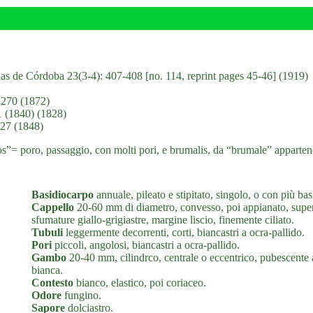
as de Córdoba 23(3-4): 407-408 [no. 114, reprint pages 45-46] (1919)
 270 (1872)
51 (1840) (1828)
 27 (1848)
= poro, passaggio, con molti pori, e brumalis, da “brumale” appartenente
Basidiocarpo
annuale, pileato e stipitato, singolo, o con più ba
Cappello
20-60 mm di diametro, convesso, poi appianato, superfi
sfumature giallo-grigiastre, margine liscio, finemente ciliato.
Tubuli
leggermente decorrenti, corti, biancastri a ocra-pallido.
Pori
piccoli, angolosi, biancastri a ocra-pallido.
Gambo
20-40 mm, cilindrco, centrale o eccentrico, pubescent
bianca.
Contesto
bianco, elastico, poi coriaceo.
Odore
fungino.
Sapore
dolciastro.