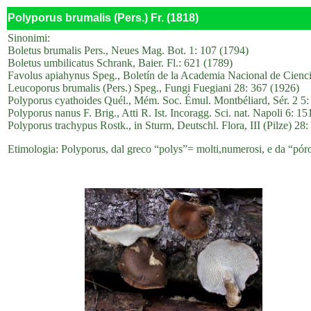
Polyporus brumalis (Pers.) Fr. (1818)
Sinonimi:
Boletus brumalis Pers., Neues Mag. Bot. 1: 107 (1794)
Boletus umbilicatus Schrank, Baier. Fl.: 621 (1789)
Favolus apiahynus Speg., Boletín de la Academia Nacional de Cienci
Leucoporus brumalis (Pers.) Speg., Fungi Fuegiani 28: 367 (1926)
Polyporus cyathoides Quél., Mém. Soc. Émul. Montbéliard, Sér. 2 5:
Polyporus nanus F. Brig., Atti R. Ist. Incoragg. Sci. nat. Napoli 6: 1
Polyporus trachypus Rostk., in Sturm, Deutschl. Flora, III (Pilze) 28:
Etimologia: Polyporus, dal greco “polys”= molti,numerosi, e da “póros”