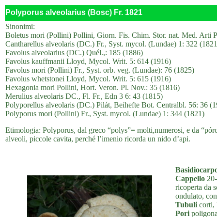
Polyporus alveolarius (Bosc) Fr. 1821
Sinonimi:
Boletus mori (Pollini) Pollini, Giorn. Fis. Chim. Stor. nat. Med. Arti 
Cantharellus alveolaris (DC.) Fr., Syst. mycol. (Lundae) 1: 322 (1821
Favolus alveolarius (DC.) Quél.,: 185 (1886)
Favolus kauffmanii Lloyd, Mycol. Writ. 5: 614 (1916)
Favolus mori (Pollini) Fr., Syst. orb. veg. (Lundae): 76 (1825)
Favolus whetstonei Lloyd, Mycol. Writ. 5: 615 (1916)
Hexagonia mori Pollini, Hort. Veron. Pl. Nov.: 35 (1816)
Merulius alveolaris DC., Fl. Fr., Edn 3 6: 43 (1815)
Polyporellus alveolaris (DC.) Pilát, Beihefte Bot. Centralbl. 56: 36 (
Polyporus mori (Pollini) Fr., Syst. mycol. (Lundae) 1: 344 (1821)
Etimologia: Polyporus, dal greco “polys”= molti,numerosi, e da “póros
alveoli, piccole cavita, perché l’imenio ricorda un nido d’api.
Basidiocarp
Cappello
20-5
ricoperta da 
ondulato, con
Tubuli
corti,
Pori
poligonal