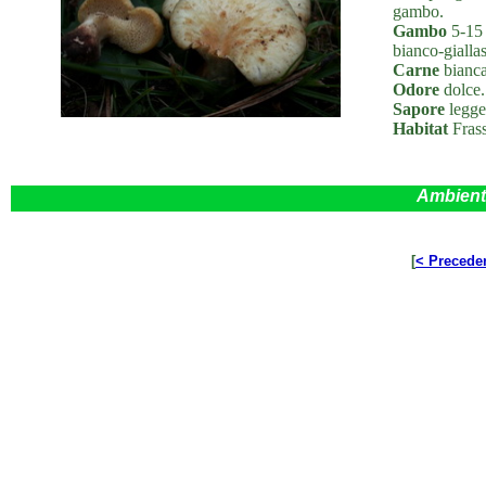
gambo.
Gambo
5-15 
bianco-giallas
Carne
bianca
Odore
dolce.
Sapore
legge
Habitat
Frass
Ambient
[
< Precede