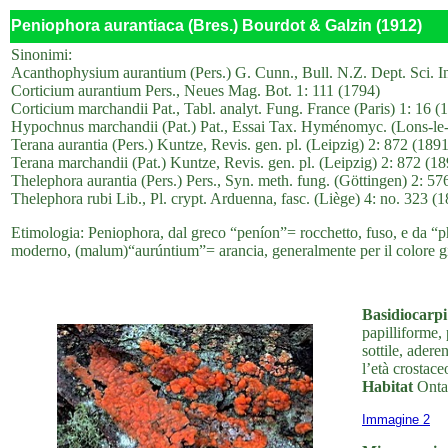
Peniophora aurantiaca (Bres.) Bourdot & Galzin (1912)
Sinonimi:
Acanthophysium aurantium (Pers.) G. Cunn., Bull. N.Z. Dept. Sci. Ind
Corticium aurantium Pers., Neues Mag. Bot. 1: 111 (1794)
Corticium marchandii Pat., Tabl. analyt. Fung. France (Paris) 1: 16 (
Hypochnus marchandii (Pat.) Pat., Essai Tax. Hyménomyc. (Lons-le-
Terana aurantia (Pers.) Kuntze, Revis. gen. pl. (Leipzig) 2: 872 (1891
Terana marchandii (Pat.) Kuntze, Revis. gen. pl. (Leipzig) 2: 872 (18
Thelephora aurantia (Pers.) Pers., Syn. meth. fung. (Göttingen) 2: 57
Thelephora rubi Lib., Pl. crypt. Arduenna, fasc. (Liège) 4: no. 323 (
Etimologia: Peniophora, dal greco “peníon”= rocchetto, fuso, e da “ph
moderno, (malum)“aurúntium”= arancia, generalmente per il colore gi
Basidiocarpi
papilliforme, 
sottile, adere
l’età crostace
Habitat
Ontan
Immagine 2