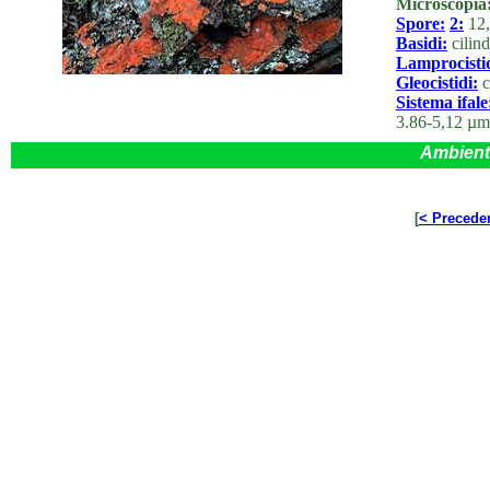
Microscopia
Spore:
2:
12,
Basidi:
cilind
Lamprocistid
Gleocistidi:
c
Sistema ifale
3.86-5,12 µm
Ambient
[
< Precede