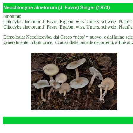
Neoclitocybe alnetorum (J. Favre) Singer (1973)
Sinonimi:
Clitocybe alnetorum J. Favre, Ergebn. wiss. Unters. schweiz. NatnPa
Clitocybe alnetorum J. Favre, Ergebn. wiss. Unters. schweiz. NatnPa
Etimologia: Neoclitocybe, dal Greco “néos”= nuovo, e dal latino scient
generalmente imbutiforme, a causa delle lamelle decorrenti, affine al 