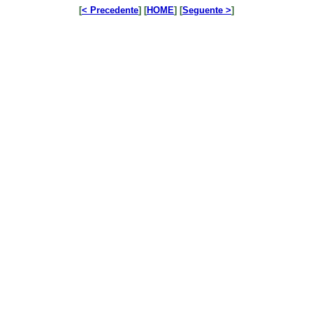
[
< Precedente
] [
HOME
] [
Seguente >
]