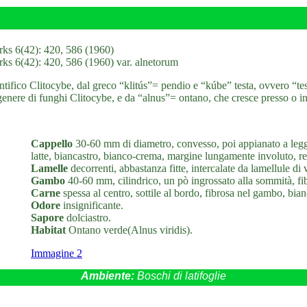
rks 6(42): 420, 586 (1960)
rks 6(42): 420, 586 (1960) var. alnetorum
ifico Clitocybe, dal greco “klitús”= pendio e “kúbe” testa, ovvero “testa
genere di funghi Clitocybe, e da “alnus”= ontano, che cresce presso o in
Cappello
30-60 mm di diametro, convesso, poi appianato a legger
latte, biancastro, bianco-crema, margine lungamente involuto, re
Lamelle
decorrenti, abbastanza fitte, intercalate da lamellule di
Gambo
40-60 mm, cilindrico, un pò ingrossato alla sommità, fibr
Carne
spessa al centro, sottile al bordo, fibrosa nel gambo, bian
Odore
insignificante.
Sapore
dolciastro.
Habitat
Ontano verde(Alnus viridis).
Immagine 2
Ambiente:
Boschi di latifoglie