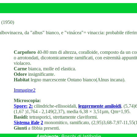
3 (1950)
 albovinacea, da "albus" bianco, e "vinácea"= vinaccia: probabile riferim
Carpoforo
40-80 mm di altezza, coralloide, composto da un cor
o arrotondati, dicotomicamente ramificati, con estremità appunti
violaceo.
Carne
bianca, molle ed elastica.
Odore
insignificante.
Habitat
legno marcescente Ontano bianco(Alnus incana).
Immagine2
Microscopia:
Spore:
2:
cilindriche-ellissoidali,
leggermente amiloidi
, (5,74
(1,67 )1,764 - 2,149(2,37), media 6,38 × 3,51µm, Qm=1,95.
Basidi:
tetrasporici, strettamente claviformi.
Sistema ifale
2
monomitico, ramificato, (2,95)3,68-7,97-11,55
Giunti
a fibbia presenti.
Ambiente:
Boschi di latifoglie