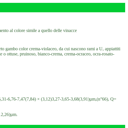
ento al colore simile a quello delle vinacce
to gambo color crema-violaceo, da cui nascono rami a U, appiattiti
te o ottuse, pruinoso, bianco-crema, crema-ocraceo, ocra-rosato-
)6,31-6,76-7,47(7,84) × (3,12)3,27-3,65-3,68(3,91)µm,(n°66), Q=
(12,26)µm.