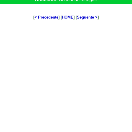
[
< Precedente
] [
HOME
] [
Seguente >
]