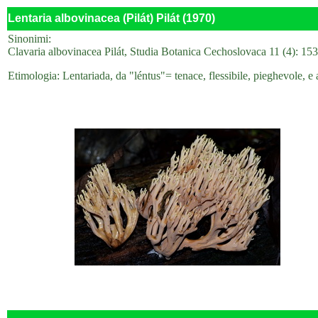
Lentaria albovinacea (Pilát) Pilát (1970)
Sinonimi:
Clavaria albovinacea Pilát, Studia Botanica Cechoslovaca 11 (4): 15
Etimologia: Lentariada, da "léntus"= tenace, flessibile, pieghevole, e