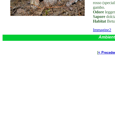
rosso (specia
gambo.
Odore
legger
Sapore
dolcia
Habitat
Betul
Immagine2
Ambient
[
< Precede