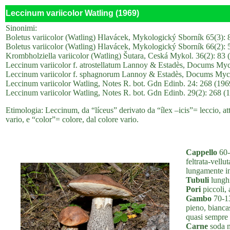
Leccinum variicolor Watling (1969)
Sinonimi:
Boletus variicolor (Watling) Hlavácek, Mykologický Sborník 65(3): 
Boletus variicolor (Watling) Hlavácek, Mykologický Sborník 66(2): 
Krombholziella variicolor (Watling) Šutara, Ceská Mykol. 36(2): 83 
Leccinum variicolor f. atrostellatum Lannoy & Estadès, Docums Myco
Leccinum variicolor f. sphagnorum Lannoy & Estadès, Docums Mycol
Leccinum variicolor Watling, Notes R. bot. Gdn Edinb. 24: 268 (1969)
Leccinum variicolor Watling, Notes R. bot. Gdn Edinb. 29(2): 268 (19
Etimologia: Leccinum, da “líceus” derivato da “ílex –icis”= leccio, att
vario, e “color”= colore, dal colore vario.
Cappello
60-
feltrata-vell
lungamente in
Tubuli
lunghi
Pori
piccoli, 
Gambo
70-13
pieno, bianca
quasi sempre 
Carne
soda ne