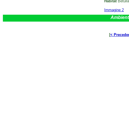
Habitat
Betulla
Immagine 2
Ambient
[
< Precede