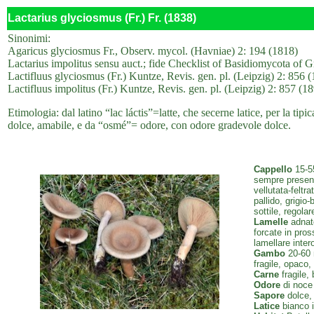
Lactarius glyciosmus (Fr.) Fr. (1838)
Sinonimi:
Agaricus glyciosmus Fr., Observ. mycol. (Havniae) 2: 194 (1818)
Lactarius impolitus sensu auct.; fide Checklist of Basidiomycota of G
Lactifluus glyciosmus (Fr.) Kuntze, Revis. gen. pl. (Leipzig) 2: 856 
Lactifluus impolitus (Fr.) Kuntze, Revis. gen. pl. (Leipzig) 2: 857 (1
Etimologia: dal latino “lac láctis”=latte, che secerne latice, per la tipi
dolce, amabile, e da “osmé”= odore, con odore gradevole dolce.
Cappello
15-55
sempre presente
vellutata-feltr
pallido, grigio
sottile, regola
Lamelle
adnato
forcate in pro
lamellare inter
Gambo
20-60 m
fragile, opaco,
Carne
fragile,
Odore
di noce
Sapore
dolce,
Latice
bianco i