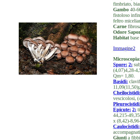
fimbriato, bi
Gambo
40-60
fistoloso infi
feltro micelia
Carne
fibrosa
Odore Sapo
Habitat
base
Immagine2
Microscopia
Spore:
2:
sub
(4,07)4,28-4,
Qm= 1,80.
Basidi:
clavi
11,09(11,50)
Cheilocistidi
vescicolosi,
Pleurocistidi
Epicute:
2:
t
44,215-49,35
x (8,42)-8,9
Caulocistidi:
accompagnati 
Giunti
a fibbi