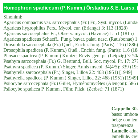
Homophron spadiceum (P. Kumm.) Örstadius & E. Larss. 
Sinonimi:
Agaricus compactus var. sarcocephalus (Fr.) Fr., Syst. mycol. (Lunda
Agaricus hygrophilus Pers., Mycol. eur. (Erlanga) 3: 113 (1828)
Agaricus sarcocephalus Fr., Observ. mycol. (Havniae) 1: 51 (1815)
Agaricus spadiceus Schaeff., Fung. bavar. palat. nasc. (Ratisbonae) 1
Drosophila sarcocephala (Fr.) Quél., Enchir. fung. (Paris): 116 (1886)
Drosophila spadicea (P. Kumm.) Quél., Enchir. fung. (Paris): 116 (18
Pilosace spadicea (P. Kumm.) Kuntze, Revis. gen. pl. (Leipzig) 3: 50
Psathyra sarcocephala (Fr.) G. Bertrand, Bull. Soc. mycol. Fr. 17: 27
Psathyra spadicea (P. Kumm.) Singer, Annls mycol. 34(4/5): 339 (19
Psathyrella sarcocephala (Fr.) Singer, Lilloa 22: 468 (1951) [1949]
Psathyrella spadicea (P. Kumm.) Singer, Lilloa 22: 468 (1951) [1949]
Psilocybe sarcocephala (Fr.) Gillet, Hyménomycètes (Alençon): 586 
Psilocybe spadicea P. Kumm., Führ. Pilzk. (Zerbst): 71 (1871)
Cappello
30-
basso umbone,
beige con tem
trasparenza.
Lamelle
adnat
lamellule, cre