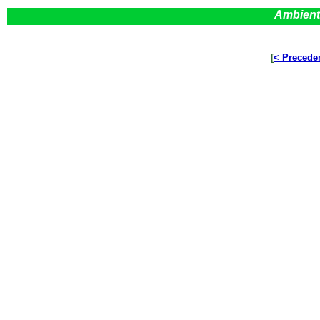
Ambient
[
< Precede