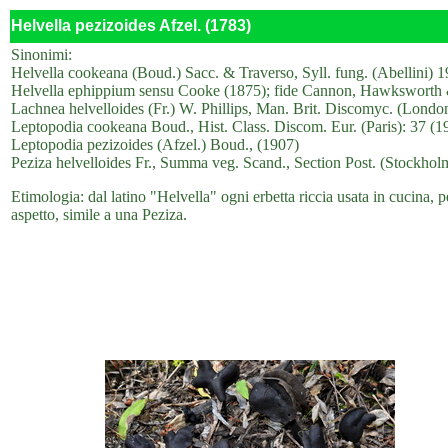
Helvella pezizoides Afzel. (1783)
Sinonimi:
Helvella cookeana (Boud.) Sacc. & Traverso, Syll. fung. (Abellini) 1
Helvella ephippium sensu Cooke (1875); fide Cannon, Hawksworth
Lachnea helvelloides (Fr.) W. Phillips, Man. Brit. Discomyc. (Londo
Leptopodia cookeana Boud., Hist. Class. Discom. Eur. (Paris): 37 (1
Leptopodia pezizoides (Afzel.) Boud., (1907)
Peziza helvelloides Fr., Summa veg. Scand., Section Post. (Stockhol
Etimologia: dal latino "Helvella" ogni erbetta riccia usata in cucina, p
aspetto, simile a una Peziza.