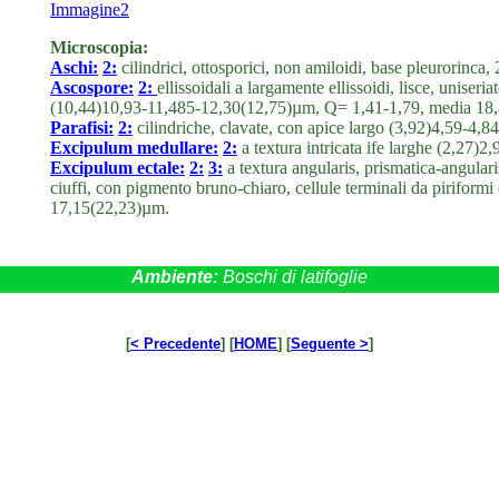
Immagine2
Microscopia:
Aschi:
2:
cilindrici, ottosporici, non amiloidi, base pleurorin
Ascospore:
2:
ellissoidali a largamente ellissoidi, lisce, unise
(10,44)10,93-11,485-12,30(12,75)µm, Q= 1,41-1,79, media 18
Parafisi:
2:
cilindriche, clavate, con apice largo (3,92)4,59-4,
Excipulum medullare:
2:
a textura intricata ife larghe (2,27)
Excipulum ectale:
2:
3:
a textura angularis, prismatica-angulari
ciuffi, con pigmento bruno-chiaro, cellule terminali da pirifor
17,15(22,23)µm.
Ambiente:
Boschi di latifoglie
[
< Precedente
] [
HOME
] [
Seguente >
]