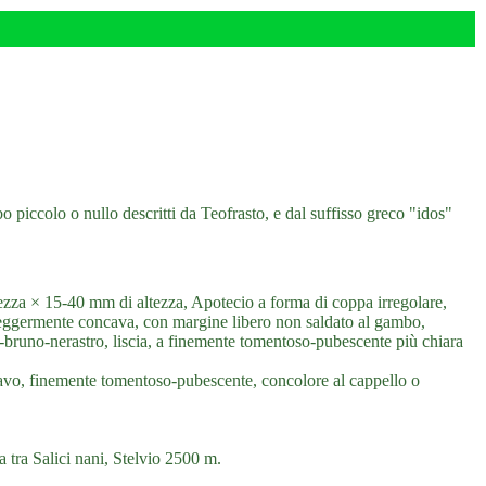
o piccolo o nullo descritti da Teofrasto, e dal suffisso greco "idos"
ezza × 15-40 mm di altezza, Apotecio a forma di coppa irregolare,
o leggermente concava, con margine libero non saldato al gambo,
o-bruno-nerastro, liscia, a finemente tomentoso-pubescente più chiara
, cavo, finemente tomentoso-pubescente, concolore al cappello o
a tra Salici nani, Stelvio 2500 m.