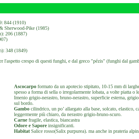
9: 844 (1910)
 & Sherwood-Pike (1985)
n): 206 (1887)
907)
m): 348 (1849)
er l'aspetto crespo di questi funghi, e dal greco "pézis" (funghi dal gamb
Ascocarpo
formato da un apotecio stipitato, 10-15 mm di largh
spesso a forma di sella o irregolarmente lobata, a volte piatta 
Imenio grigio-nerastro, bruno-nerastro, superficie esterna, grigi
sul bordo.
Gambo
cilindrico, un po’ allargato alla base, solcato, elastico
leggermente più chiaro, da nerastro grigio-bruno-scuro.
Carne
fragile, elastica, biancastra
Odore e Sapore
insignificanti.
Habitat
Salice rosso(Salix purpurea). ma anche in prateria alpin