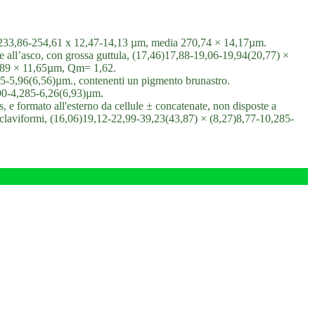
ca, 233,86-254,61 x 12,47-14,13 µm, media 270,74 × 14,17µm.
riate all’asco, con grossa guttula, (17,46)17,88-19,06-19,94(20,77) ×
,89 × 11,65µm, Qm= 1,62.
845-5,96(6,56)µm., contenenti un pigmento brunastro.
2,90-4,285-6,26(6,93)µm.
s, e formato all'esterno da cellule ± concatenate, non disposte a
mi claviformi, (16,06)19,12-22,99-39,23(43,87) × (8,27)8,77-10,285-