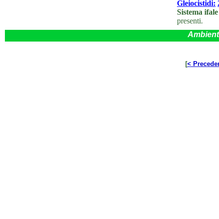
Gleiocistidi:
Sistema ifal
presenti.
Ambient
[
< Precede