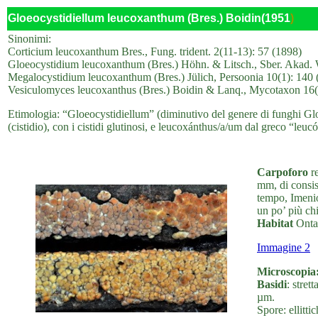
Gloeocystidiellum leucoxanthum (Bres.) Boidin(1951
)
Sinonimi:
Corticium leucoxanthum Bres., Fung. trident. 2(11-13): 57 (1898)
Gloeocystidium leucoxanthum (Bres.) Höhn. & Litsch., Sber. Akad. W
Megalocystidium leucoxanthum (Bres.) Jülich, Persoonia 10(1): 140 
Vesiculomyces leucoxanthus (Bres.) Boidin & Lanq., Mycotaxon 16(
Etimologia: “Gloeocystidiellum” (diminutivo del genere di funghi Gloe
(cistidio), con i cistidi glutinosi, e leucoxánthus/a/um dal greco “leuc
Carpoforo
re
mm, di consis
tempo, Imenio
un po’ più ch
Habitat
Ontan
Immagine 2
Microscopia
Basidi
: stret
µm.
Spore: ellitti