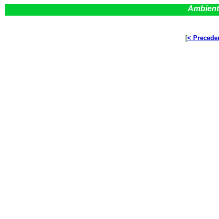
Ambient
[
< Precede