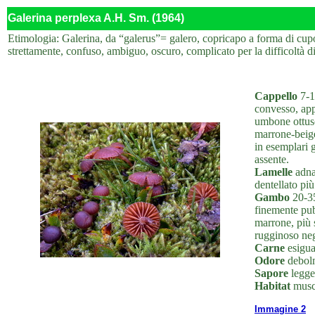
Galerina perplexa A.H. Sm. (1964)
Etimologia: Galerina, da “galerus”= galero, copricapo a forma di cupo
strettamente, confuso, ambiguo, oscuro, complicato per la difficoltà di
Cappello
7-1
convesso, app
umbone ottuso
marrone-beige
in esemplari g
assente.
Lamelle
adnat
dentellato più
Gambo
20-35
finemente pube
marrone, più s
rugginoso neg
Carne
esigua,
Odore
debolm
Sapore
legge
Habitat
musch
Immagine 2