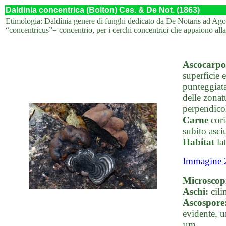
Daldinia concentrica (Bolton) Ces. & De Not. (1863)
Etimologia: Daldínia genere di funghi dedicato da De Notaris ad Agos
“concentricus”= concentrio, per i cerchi concentrici che appaiono all
Ascocarpo
superficie 
punteggiata
delle zonat
perpendicol
Carne
cori
subito asciu
Habitat
lat
Immagine 
Microscop
Aschi:
cili
Ascospore
evidente, u
µm.