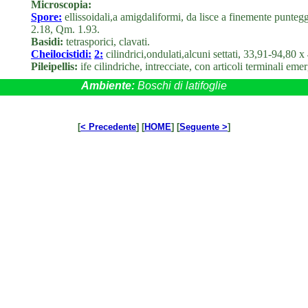
Microscopia:
Spore:
ellissoidali,a amigdaliformi, da lisce a finemente punte
2.18, Qm. 1.93.
Basidi:
tetrasporici, clavati.
Cheilocistidi:
2:
cilindrici,ondulati,alcuni settati, 33,91-94,80 
Pileipellis:
ife cilindriche, intrecciate, con articoli terminali emer
Ambiente:
Boschi di latifoglie
[
< Precedente
] [
HOME
] [
Seguente >
]