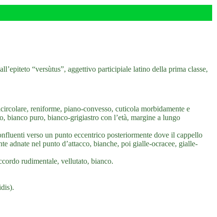
’epiteto “versùtus”, aggettivo participiale latino della prima classe,
circolare, reniforme, piano-convesso, cuticola morbidamente e
rdo, bianco puro, bianco-grigiastro con l’età, margine a lungo
confluenti verso un punto eccentrico posteriormente dove il cappello
te adnate nel punto d’attacco, bianche, poi gialle-ocracee, gialle-
ccordo rudimentale, vellutato, bianco.
dis).