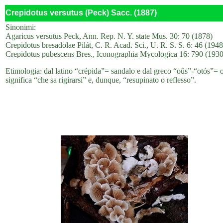
Crepidotus versutus (Peck) Sacc. (1887)
Sinonimi:
Agaricus versutus Peck, Ann. Rep. N. Y. state Mus. 30: 70 (1878)
Crepidotus bresadolae Pilát, C. R. Acad. Sci., U. R. S. S. 6: 46 (1948
Crepidotus pubescens Bres., Iconographia Mycologica 16: 790 (1930
Etimologia: dal latino “crépida”= sandalo e dal greco “oûs”-“otós”= ore
significa “che sa rigirarsi” e, dunque, “resupinato o reflesso”.