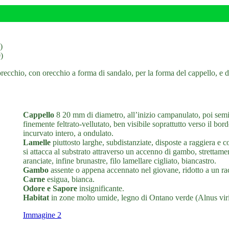
)
)
cchio, con orecchio a forma di sandalo, per la forma del cappello, e dall
Cappello
8 20 mm di diametro, all’inizio campanulato, poi semi
finemente feltrato-vellutato, ben visibile soprattutto verso il bo
incurvato intero, a ondulato.
Lamelle
piuttosto larghe, subdistanziate, disposte a raggiera e 
si attacca al substrato attraverso un accenno di gambo, strettamen
aranciate, infine brunastre, filo lamellare cigliato, biancastro.
Gambo
assente o appena accennato nel giovane, ridotto a un ra
Carne
esigua, bianca.
Odore e Sapore
insignificante.
Habitat
in zone molto umide, legno di Ontano verde (Alnus viri
Immagine 2