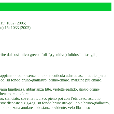
 15: 1032 (2005)
eu) 15: 1033 (2005)
prtire dal sostantivo greco “folìs”,(genitivo) folìdos”= “scaglia,
ppianato, con o senza umbone, cuticola adnata, asciutta, ricoperta
sco, su fondo bruno-giallastro, bruno-chiaro, margine più chiaro,
aria lunghezza, abbastanza fitte, violette-pallido, grigio-bruno-
ghettato, concolore.
 slanciato, sovente ricurvo, pieno poi con l’età cavo, asciutto,
tre disposte a zig-zag, su fondo brunastro-pallido a bruno-giallastro,
violetto, zona anulare abbastanza evidente, velo fibrilloso