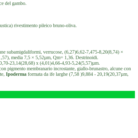
ice del gambo.
tica) rivestimento pileico bruno-oliva.
lcune subamigdaliformi, verrucose, (6,27)6,62-7,475-8,20(8,74) ×
1,57), media 7,5 × 5,52µm, Qm= 1,36. Destrinoidi.
-20,70-23,14(28,68) x (4,01)4,66-4,93-5,24(5,57)µm.
con pigmento membranario incrostante, giallo-brunastro, alcune con
tte,
Ipoderma
formata da ife larghe (7,58 )9,884 - 20,19(20,37µm,