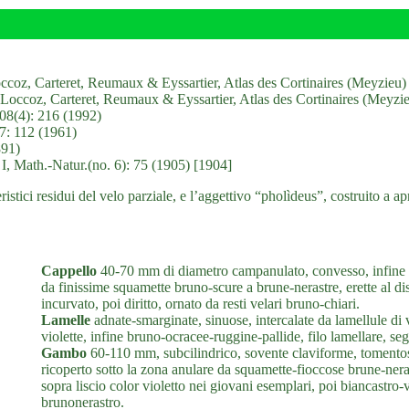
oz, Carteret, Reumaux & Eyssartier, Atlas des Cortinaires (Meyzieu)
Loccoz, Carteret, Reumaux & Eyssartier, Atlas des Cortinaires (Meyzi
108(4): 216 (1992)
77: 112 (1961)
891)
 I, Math.-Natur.(no. 6): 75 (1905) [1904]
eristici residui del velo parziale, e l’aggettivo “pholìdeus”, costruito a a
Cappello
40-70 mm di diametro campanulato, convesso, infine a
da finissime squamette bruno-scure a brune-nerastre, erette al di
incurvato, poi diritto, ornato da resti velari bruno-chiari.
Lamelle
adnate-smarginate, sinuose, intercalate da lamellule di v
violette, infine bruno-ocracee-ruggine-pallide, filo lamellare, se
Gambo
60-110 mm, subcilindrico, sovente claviforme, tomentoso,
ricoperto sotto la zona anulare da squamette-fioccose brune-neras
sopra liscio color violetto nei giovani esemplari, poi biancastro-
brunonerastro.