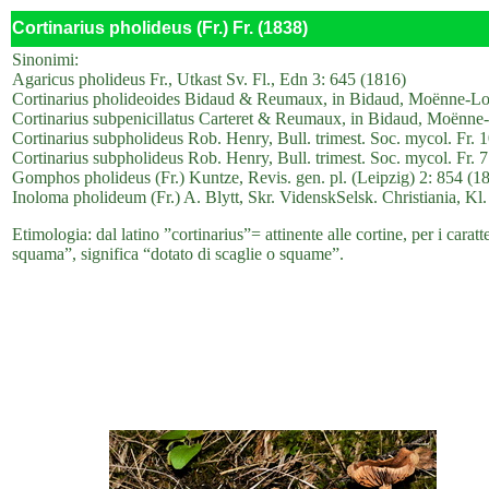
Cortinarius pholideus (Fr.) Fr. (1838)
Sinonimi:
Agaricus pholideus Fr., Utkast Sv. Fl., Edn 3: 645 (1816)
Cortinarius pholideoides Bidaud & Reumaux, in Bidaud, Moënne-Locc
Cortinarius subpenicillatus Carteret & Reumaux, in Bidaud, Moënne-
Cortinarius subpholideus Rob. Henry, Bull. trimest. Soc. mycol. Fr. 
Cortinarius subpholideus Rob. Henry, Bull. trimest. Soc. mycol. Fr. 
Gomphos pholideus (Fr.) Kuntze, Revis. gen. pl. (Leipzig) 2: 854 (1
Inoloma pholideum (Fr.) A. Blytt, Skr. VidenskSelsk. Christiania, Kl.
Etimologia: dal latino ”cortinarius”= attinente alle cortine, per i caratt
squama”, significa “dotato di scaglie o squame”.