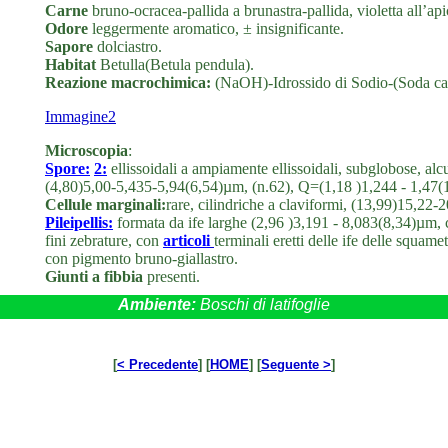
Carne
bruno-ocracea-pallida a brunastra-pallida, violetta all’ap
Odore
leggermente aromatico, ± insignificante.
Sapore
dolciastro.
Habitat
Betulla(Betula pendula).
Reazione macrochimica:
(NaOH)-Idrossido di Sodio-(Soda caus
Immagine2
Microscopia
:
Spore:
2:
ellissoidali a ampiamente ellissoidali, subglobose, a
(4,80)5,00-5,435-5,94(6,54)µm, (n.62), Q=(1,18 )1,244 - 1,47(
Cellule marginali:
rare, cilindriche a claviformi, (13,99)15,22
Pileipellis:
formata da ife larghe (2,96 )3,191 - 8,083(8,34)µm, 
fini zebrature, con
articoli
terminali eretti delle ife delle squame
con pigmento bruno-giallastro.
Giunti a fibbia
presenti.
Ambiente:
Boschi di latifoglie
[
< Precedente
] [
HOME
] [
Seguente >
]