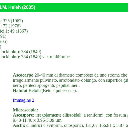
H.M. Hsieh (2005)
3: 325 (1967)
2: 72 (1976)
i 1: 49 (1867)
791)
905)
)
Stockholm): 384 (1849)
Stockholm): 384 (1849) var. multiforme
Ascocarpo
20-40 mm di diametro composto da uno stroma che in
irregolarmente pulvinato, arrotondato-oblungo, con superfice gib
nero, periteci sporgenti, papillati,neri.
Habitat
Betulla(Betula pubescens).
Immagine 2
Microscopia:
Ascospore:
irregolarmente ellissoidali, a reniformi, con fessura g
9,48-11,40 x 3,95-5,09 µm.
Aschi:
cilindrici-claviformi, ottosporici, 131,67-166.81 x 5,87-