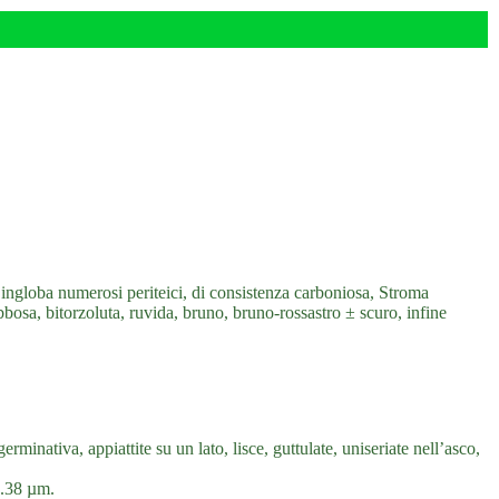
globa numerosi periteici, di consistenza carboniosa, Stroma
bosa, bitorzoluta, ruvida, bruno, bruno-rossastro ± scuro, infine
erminativa, appiattite su un lato, lisce, guttulate, uniseriate nell’asco,
6.38 µm.