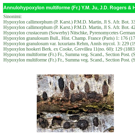
Annulohypoxylon multiforme (Fr.) Y.M. Ju, J.D. Rogers & 
Sinonimi:
Hypoxylon callimorphum (P. Karst.) P.M.D. Martin, Jl S. Afr. Bot. 3
Hypoxylon callimorphum (P. Karst.) P.M.D. Martin, Jl S. Afr. Bot. 4
Hypoxylon crustaceum (Sowerby) Nitschke, Pyrenomycetes Germanic
Hypoxylon granulosum Bull., Hist. Champ. France (Paris) 1: 176 (1
Hypoxylon granulosum var. luxurians Rehm, Annls mycol. 3: 229 (1
Hypoxylon hookeri Berk. ex Cooke, Grevillea 11(no. 60): 129 (1883
Hypoxylon multiforme (Fr.) Fr., Summa veg. Scand., Section Post. (
Hypoxylon multiforme (Fr.) Fr., Summa veg. Scand., Section Post. (