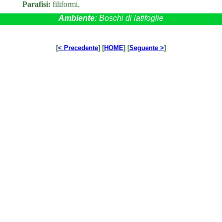
Parafisi:
filiformi.
Ambiente:
Boschi di latifoglie
[
< Precedente
] [
HOME
] [
Seguente >
]