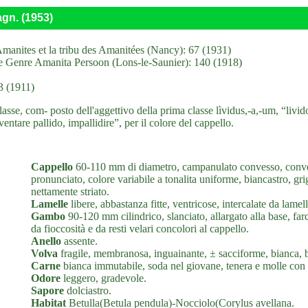
gn. (1953)
anites et la tribu des Amanitées (Nancy): 67 (1931)
 Le Genre Amanita Persoon (Lons-le-Saunier): 140 (1918)
3 (1911)
asse, com- posto dell'aggettivo della prima classe lìvidus,-a,-um, “livid
entare pallido, impallidire”, per il colore del cappello.
Cappello
60-110 mm di diametro, campanulato convesso, conve
pronunciato, colore variabile a tonalita uniforme, biancastro, gri
nettamente striato.
Lamelle
libere, abbastanza fitte, ventricose, intercalate da lame
Gambo
90-120 mm cilindrico, slanciato, allargato alla base, farc
da fioccosità e da resti velari concolori al cappello.
Anello
assente.
Volva
fragile, membranosa, inguainante, ± sacciforme, bianca, 
Carne
bianca immutabile, soda nel giovane, tenera e molle con l’
Odore
leggero, gradevole.
Sapore
dolciastro.
Habitat
Betulla(Betula pendula)-Nocciolo(Corylus avellana.