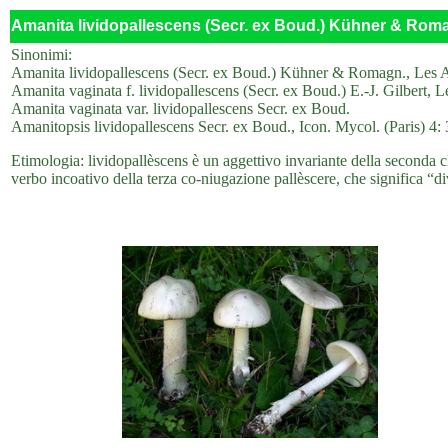
Amanita lividopallescens (Secr. ex Boud.) Kühner & Roma
Sinonimi:
Amanita lividopallescens (Secr. ex Boud.) Kühner & Romagn., Les Am
Amanita vaginata f. lividopallescens (Secr. ex Boud.) E.-J. Gilbert,
Amanita vaginata var. lividopallescens Secr. ex Boud.
Amanitopsis lividopallescens Secr. ex Boud., Icon. Mycol. (Paris) 4: 
Etimologia: lividopallèscens è un aggettivo invariante della seconda cl
verbo incoativo della terza co-niugazione pallèscere, che significa “div