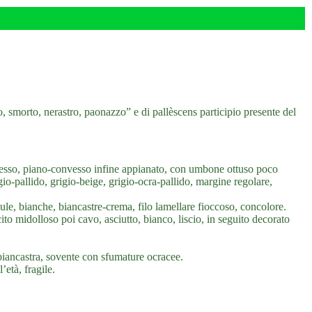
o, smorto, nerastro, paonazzo” e di pallèscens participio presente del
sso, piano-convesso infine appianato, con umbone ottuso poco
gio-pallido, grigio-beige, grigio-ocra-pallido, margine regolare,
llule, bianche, biancastre-crema, filo lamellare fioccoso, concolore.
ito midolloso poi cavo, asciutto, bianco, liscio, in seguito decorato
biancastra, sovente con sfumature ocracee.
età, fragile.