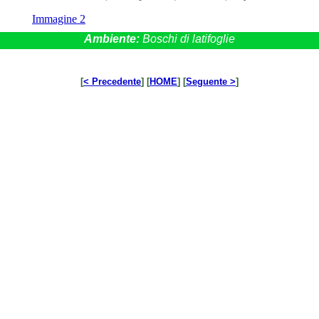
Immagine 2
Ambiente:
Boschi di latifoglie
[
< Precedente
] [
HOME
] [
Seguente >
]