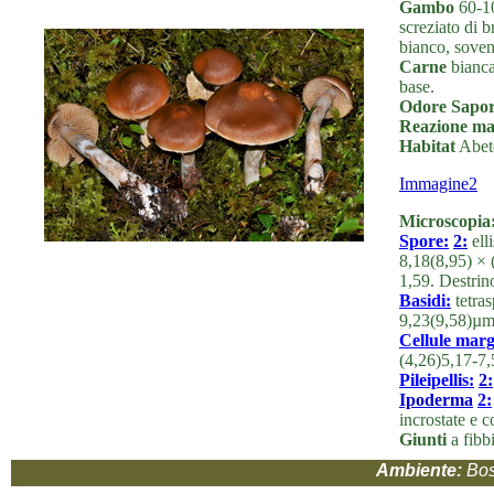
Gambo
60-10
screziato di b
bianco, soven
Carne
biancas
base.
Odore Sapo
Reazione ma
Habitat
Abete
Immagine2
Microscopia
Spore:
2:
ell
8,18(8,95) ×
1,59. Destrino
Basidi:
tetras
9,23(9,58)µm,
Cellule marg
(4,26)5,17-7
Pileipellis:
2:
Ipoderma
2:
incrostate e c
Giunti
a fibb
Ambiente:
Bos