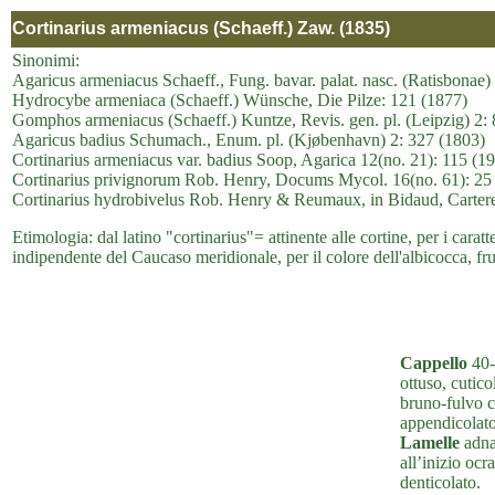
Cortinarius armeniacus (Schaeff.) Zaw. (1835)
Sinonimi:
Agaricus armeniacus Schaeff., Fung. bavar. palat. nasc. (Ratisbonae)
Hydrocybe armeniaca (Schaeff.) Wünsche, Die Pilze: 121 (1877)
Gomphos armeniacus (Schaeff.) Kuntze, Revis. gen. pl. (Leipzig) 2:
Agaricus badius Schumach., Enum. pl. (Kjøbenhavn) 2: 327 (1803)
Cortinarius armeniacus var. badius Soop, Agarica 12(no. 21): 115 (1
Cortinarius privignorum Rob. Henry, Docums Mycol. 16(no. 61): 25
Cortinarius hydrobivelus Rob. Henry & Reumaux, in Bidaud, Carter
Etimologia: dal latino "cortinarius"= attinente alle cortine, per i carat
indipendente del Caucaso meridionale, per il colore dell'albicocca, fr
Cappello
40-
ottuso, cutico
bruno-fulvo c
appendicolato 
Lamelle
adnat
all’inizio ocr
denticolato.