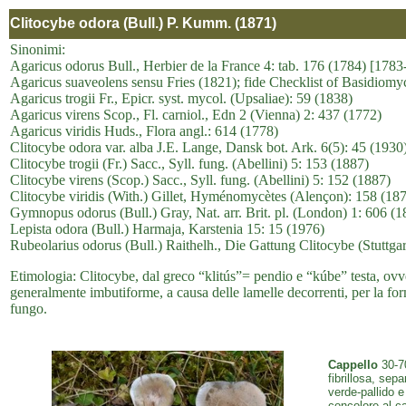
Clitocybe odora (Bull.) P. Kumm. (1871)
Sinonimi:
Agaricus odorus Bull., Herbier de la France 4: tab. 176 (1784) [1783
Agaricus suaveolens sensu Fries (1821); fide Checklist of Basidiomyc
Agaricus trogii Fr., Epicr. syst. mycol. (Upsaliae): 59 (1838)
Agaricus virens Scop., Fl. carniol., Edn 2 (Vienna) 2: 437 (1772)
Agaricus viridis Huds., Flora angl.: 614 (1778)
Clitocybe odora var. alba J.E. Lange, Dansk bot. Ark. 6(5): 45 (1930
Clitocybe trogii (Fr.) Sacc., Syll. fung. (Abellini) 5: 153 (1887)
Clitocybe virens (Scop.) Sacc., Syll. fung. (Abellini) 5: 152 (1887)
Clitocybe viridis (With.) Gillet, Hyménomycètes (Alençon): 158 (18
Gymnopus odorus (Bull.) Gray, Nat. arr. Brit. pl. (London) 1: 606 (1
Lepista odora (Bull.) Harmaja, Karstenia 15: 15 (1976)
Rubeolarius odorus (Bull.) Raithelh., Die Gattung Clitocybe (Stuttgar
Etimologia: Clitocybe, dal greco “klitús”= pendio e “kúbe” testa, ovver
generalmente imbutiforme, a causa delle lamelle decorrenti, per la fo
fungo.
Cappello
30-70
fibrillosa, sep
verde-pallido e
concolore al ca