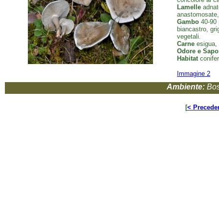
Lamelle
adnate
anastomosate, g
Gambo
40-90 m
biancastro, gri
vegetali.
Carne
esigua, 
Odore e Sapo
Habitat
conifere
Immagine 2
Ambiente:
Bos
[
< Precede