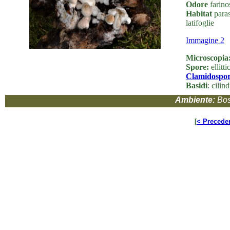
Odore
farino
Habitat
paras
latifoglie
Immagine 2
Microscopia
Spore:
ellitt
Clamidospor
Basidi
: cilin
Ambiente:
Bos
[
< Precede