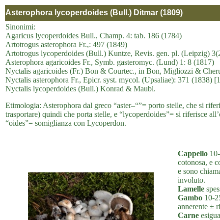
Asterophora lycoperdoides (Bull.) Ditmar (1809)
Sinonimi:
Agaricus lycoperdoides Bull., Champ. 4: tab. 186 (1784)
Artotrogus asterophora Fr.,: 497 (1849)
Artotrogus lycoperdoides (Bull.) Kuntze, Revis. gen. pl. (Leipzig) 3(
Asterophora agaricoides Fr., Symb. gasteromyc. (Lund) 1: 8 (1817)
Nyctalis agaricoides (Fr.) Bon & Courtec., in Bon, Migliozzi & Che
Nyctalis asterophora Fr., Epicr. syst. mycol. (Upsaliae): 371 (1838) [
Nyctalis lycoperdoides (Bull.) Konrad & Maubl.
Etimologia: Asterophora dal greco “aster–“”= porto stelle, che si rife
trasportare) quindi che porta stelle, e “lycoperdoides”= si riferisce all
“oides”= somiglianza con Lycoperdon.
Cappello
10-
cotonosa, e c
e sono chiam
involuto.
Lamelle
spess
Gambo
10-25
annerente ± r
Carne
esigua