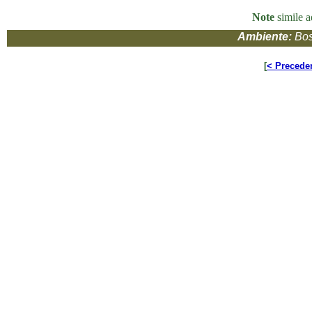
Note
simile a
Ambiente:
Bos
[
< Precede