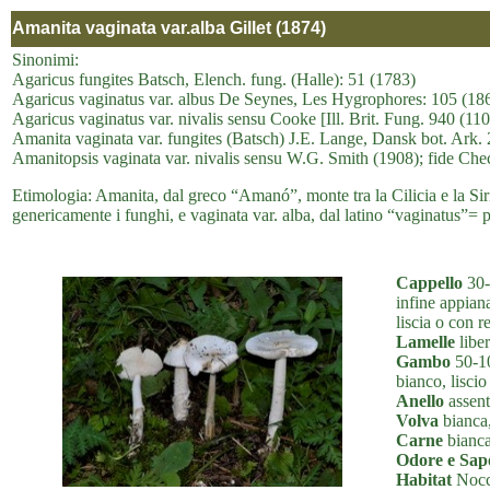
Amanita vaginata var.alba Gillet (1874)
Sinonimi:
Agaricus fungites Batsch, Elench. fung. (Halle): 51 (1783)
Agaricus vaginatus var. albus De Seynes, Les Hygrophores: 105 (18
Agaricus vaginatus var. nivalis sensu Cooke [Ill. Brit. Fung. 940 (11
Amanita vaginata var. fungites (Batsch) J.E. Lange, Dansk bot. Ark. 
Amanitopsis vaginata var. nivalis sensu W.G. Smith (1908); fide Chec
Etimologia: Amanita, dal greco “Amanó”, monte tra la Cilicia e la Siria
genericamente i funghi, e vaginata var. alba, dal latino “vaginatus”= p
Cappello
30-
infine appian
liscia o con r
Lamelle
liber
Gambo
50-10
bianco, liscio
Anello
assent
Volva
bianca,
Carne
bianca,
Odore e Sap
Habitat
Nocci