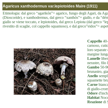
Agaricus xanthodermus var.lepiotoides Maire (1911)
Etimologia: dal greco “agarikón”= agarico, fungo degli Agari, da Agar
(Dioscoride), e xanthodermus, dal greco “xanthós”= giallo, e da “dérm
giallo se viene toccato, e lepiotoides, dal greco Lepiota (dal greco “
rivestito di scaglie, col cappello squamoso), e dal greco”eidos”= aspe
Cappello
40-
carnoso, cuti
loro separate
margine lunga
Lamelle
liber
nerastre, filo 
Gambo
50-90
brunastro, gia
Anello
sempli
squamette bru
Carne
bianca
di giallo-cro
Odore
d'inchi
Habitat
Nocci
Reazione
di 