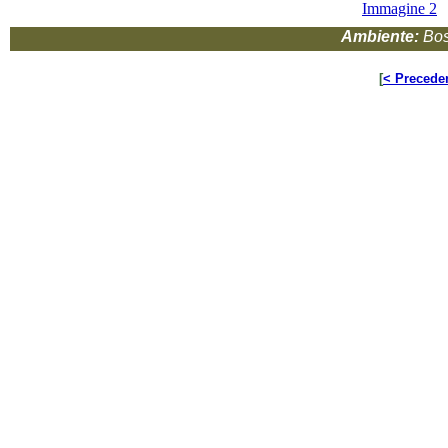
Immagine 2
Ambiente:
Bos
[
< Precede